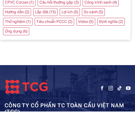
CPVC Corzan
(1)
Câu hỏi thường gặp
(3)
Công trình xanh
(4)
Hướng dẫn
(2)
Lắp đặt
(15)
Lợi ích
(5)
So sánh
(5)
Thử nghiệm
(1)
Tiêu chuẩn PCCC
(2)
Video
(5)
Định nghĩa
(2)
Ứng dụng
(6)
CÔNG TY CỔ PHẦN TC TOÀN CẦU VIỆT NAM
(TCG)
Trụ sở chính:
Tầng 5, Tòa nhà HUD3, số 121-123 Tô Hiệu, Hà
Kho: SEC – Mỹ Đình – Hà Nội:
Đông, Hà Nội