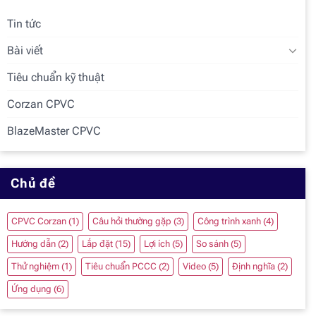
Tin tức
Bài viết
Tiêu chuẩn kỹ thuật
Corzan CPVC
BlazeMaster CPVC
Chủ đề
CPVC Corzan
(1)
Câu hỏi thường gặp
(3)
Công trình xanh
(4)
Hướng dẫn
(2)
Lắp đặt
(15)
Lợi ích
(5)
So sánh
(5)
Thử nghiệm
(1)
Tiêu chuẩn PCCC
(2)
Video
(5)
Định nghĩa
(2)
Ứng dụng
(6)