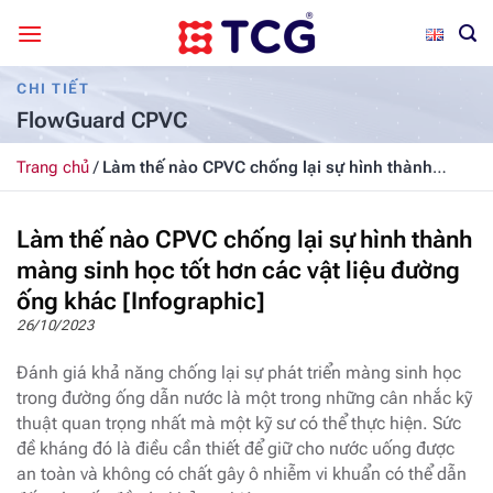
Bỏ
qua
nội
CHI TIẾT
dung
FlowGuard CPVC
Trang chủ
/
Làm thế nào CPVC chống lại sự hình thành
màng sinh học tốt hơn các vật liệu đường ống khác
[Infographic]
Làm thế nào CPVC chống lại sự hình thành
màng sinh học tốt hơn các vật liệu đường
ống khác [Infographic]
26/10/2023
Đánh giá khả năng chống lại sự phát triển màng sinh học
trong đường ống dẫn nước là một trong những cân nhắc kỹ
thuật quan trọng nhất mà một kỹ sư có thể thực hiện. Sức
đề kháng đó là điều cần thiết để giữ cho nước uống được
an toàn và không có chất gây ô nhiễm vi khuẩn có thể dẫn