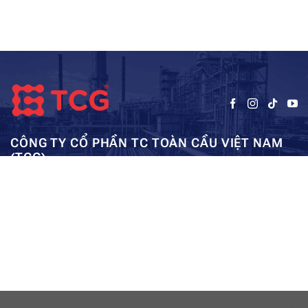
CÔNG TY CỔ PHẦN TC TOÀN CẦU VIỆT NAM
(TCG)
Trụ sở chính:
Tầng 5, Tòa nhà HUD3, số 121-123 Tô Hiệu, Hà
Kho: SEC – Mỹ Đình – Hà Nội:
Đông, Hà Nội
0962984114
ae01@tcg-corporation.com
Copyright © 2023 by tctoancau.com All Rights Reserved
Giới thiệu
Sản phẩm
Dự án
Tài nguyên
Liên hệ
Sitemap