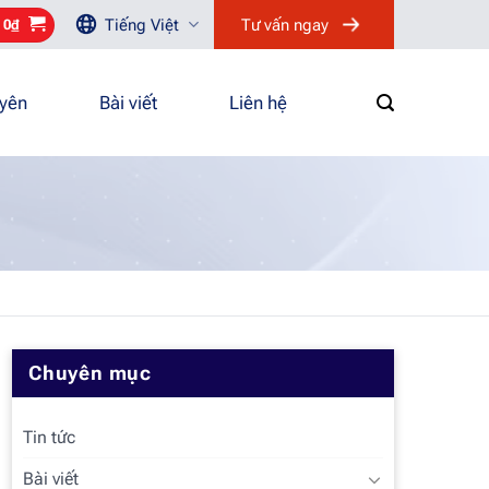
Tiếng Việt
Tư vấn ngay
/
0
₫
uyên
Bài viết
Liên hệ
Chuyên mục
Tin tức
Bài viết