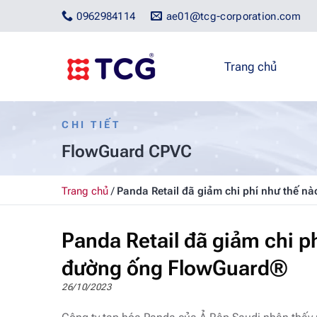
Bỏ
0962984114
ae01@tcg-corporation.com
qua
nội
dung
Trang chủ
CHI TIẾT
FlowGuard CPVC
Trang chủ
/
Panda Retail đã giảm chi phí như thế n
Panda Retail đã giảm chi p
đường ống FlowGuard®
26/10/2023