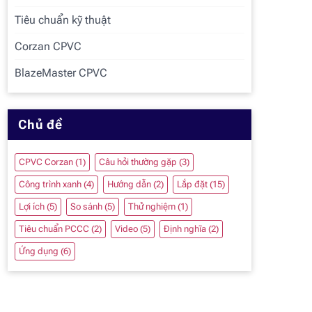
Tiêu chuẩn kỹ thuật
Corzan CPVC
BlazeMaster CPVC
Chủ đề
CPVC Corzan
(1)
Câu hỏi thường gặp
(3)
Công trình xanh
(4)
Hướng dẫn
(2)
Lắp đặt
(15)
Lợi ích
(5)
So sánh
(5)
Thử nghiệm
(1)
Tiêu chuẩn PCCC
(2)
Video
(5)
Định nghĩa
(2)
Ứng dụng
(6)