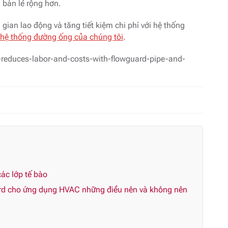
 bán lẻ rộng hơn.
 gian lao động và tăng tiết kiệm chi phí với hệ thống
n hệ thống đường ống của chúng tôi
.
reduces-labor-and-costs-with-flowguard-pipe-and-
ác lớp tế bào
rd cho ứng dụng HVAC những điều nên và không nên