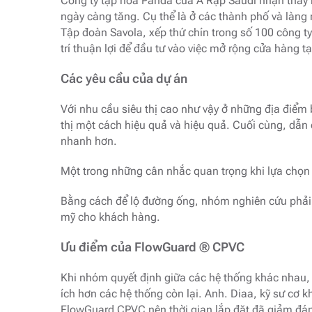
Công ty tạp hóa Panda của Ả Rập Saudi nhận thấy 
ngày càng tăng. Cụ thể là ở các thành phố và làng
Tập đoàn Savola, xếp thứ chín trong số 100 công ty 
trí thuận lợi để đầu tư vào việc mở rộng cửa hàng t
Các yêu cầu của dự án
Với nhu cầu siêu thị cao như vậy ở những địa điểm b
thị một cách hiệu quả và hiệu quả. Cuối cùng, dẫn 
nhanh hơn.
Một trong những cân nhắc quan trọng khi lựa chọn h
Bằng cách để lộ đường ống, nhóm nghiên cứu phải
mỹ cho khách hàng.
Ưu điểm của FlowGuard ® CPVC
Khi nhóm quyết định giữa các hệ thống khác nhau,
ích hơn các hệ thống còn lại. Anh. Diaa, kỹ sư cơ k
FlowGuard CPVC nên thời gian lắp đặt đã giảm đán