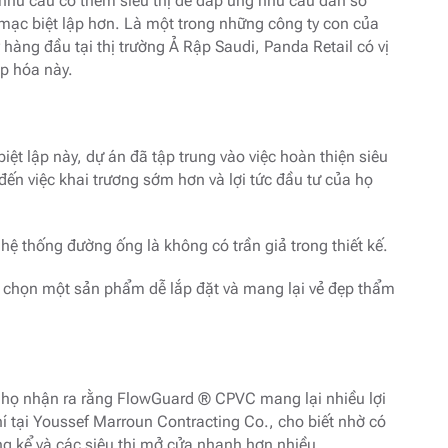
nhu cầu có thêm siêu thị để đáp ứng nhu cầu dân số
 mạc biệt lập hơn. Là một trong những công ty con của
hàng đầu tại thị trường Ả Rập Saudi, Panda Retail có vị
ạp hóa này.
iệt lập này, dự án đã tập trung vào việc hoàn thiện siêu
đến việc khai trương sớm hơn và lợi tức đầu tư của họ
ệ thống đường ống là không có trần giả trong thiết kế.
 chọn một sản phẩm dễ lắp đặt và mang lại vẻ đẹp thẩm
 họ nhận ra rằng FlowGuard ® CPVC mang lại nhiều lợi
hí tại Youssef Marroun Contracting Co., cho biết nhờ có
g kể và các siêu thị mở cửa nhanh hơn nhiều.