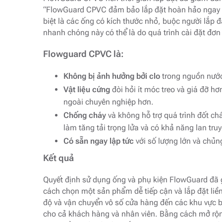
“FlowGuard CPVC đảm bảo lắp đặt hoàn hảo ngay từ
biệt là các ống có kích thước nhỏ, buộc người lắp đ
nhanh chóng này có thể là do quá trình cài đặt đơn 
Flowguard CPVC là:
Không bị ảnh hưởng bởi clo
trong nguồn nước
Vật liệu cứng
đòi hỏi ít móc treo và giá đỡ h
ngoài chuyên nghiệp hơn.
Chống cháy
và không hỗ trợ quá trình đốt ch
làm tăng tải trọng lửa và có khả năng lan tru
Có sẵn ngay lập tức
với số lượng lớn và chủng
Kết quả
Quyết định sử dụng ống và phụ kiện FlowGuard đã g
cách chọn một sản phẩm dễ tiếp cận và lắp đặt liề
độ và vận chuyển vô số cửa hàng đến các khu vực b
cho cả khách hàng và nhân viên. Bằng cách mở rộng