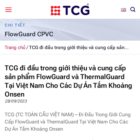
Bỏ
qua
nội
CHI TIẾT
dung
FlowGuard CPVC
Trang chủ
/
TCG đi đầu trong giới thiệu và cung cấp sản
phẩm FlowGuard và ThermalGuard Tại Việt Nam Cho Các
Dự Án Tắm Khoáng Onsen
TCG đi đầu trong giới thiệu và cung cấp
sản phẩm FlowGuard và ThermalGuard
Tại Việt Nam Cho Các Dự Án Tắm Khoáng
Onsen
28/09/2023
TCG (TC TOÀN CẦU VIỆT NAM) – Đi Đầu Trong Giới Cung
Cấp FlowGuard và ThermalGuard Tại Việt Nam Cho Các
Dự Án Tắm Khoáng Onsen