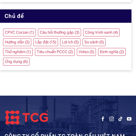
Chủ đề
CPVC Corzan
(1)
Câu hỏi thường gặp
(3)
Công trình xanh
(4)
Hướng dẫn
(2)
Lắp đặt
(15)
Lợi ích
(5)
So sánh
(5)
Thử nghiệm
(1)
Tiêu chuẩn PCCC
(2)
Video
(5)
Định nghĩa
(2)
Ứng dụng
(6)