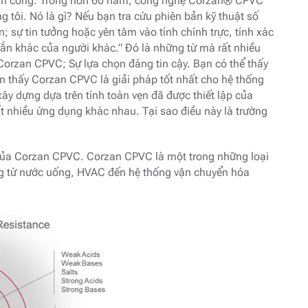
nh công. Trong hơn 60 năm, công nghệ Corzan® CPVC
g tôi. Nó là gì? Nếu bạn tra cứu phiên bản kỹ thuật số
in; sự tin tưởng hoặc yên tâm vào tính chính trực, tính xác
đắn khác của người khác.” Đó là những từ mà rất nhiều
orzan CPVC; Sự lựa chọn đáng tin cậy. Bạn có thể thấy
n thấy Corzan CPVC là giải pháp tốt nhất cho hệ thống
ây dựng dựa trên tính toàn vẹn đã được thiết lập của
ất nhiều ứng dụng khác nhau. Tại sao điều này là trường
của Corzan CPVC. Corzan CPVC là một trong những loại
ng từ nước uống, HVAC đến hệ thống vận chuyển hóa