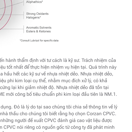
iến hành thẩm định với tư cách là kỹ sư. Trách nhiệm của
iệu tốt nhất để thực hiện nhiệm vụ hiện tại. Quá trình này
ủa hầu hết các kỹ sư về nhựa nhiệt dẻo. Nhựa nhiệt dẻo,
ệu phi kim loại cụ thể, nhằm mục đích xử lý, có khả
ứng lại khi giảm nhiệt độ. Nhựa nhiệt dẻo đã tồn tại
E mới công bố tiêu chuẩn phi kim loại đầu tiên là NM.1.
dụng. Đó là lý do tại sao chúng tôi chia sẻ thông tin về lý
và nhà thầu cho chúng tôi biết rằng họ chọn Corzan CPVC.
 những người đề xuất CPVC đánh giá cao vật liệu được
an CPVC nói riêng có nguồn gốc từ công ty đã phát minh