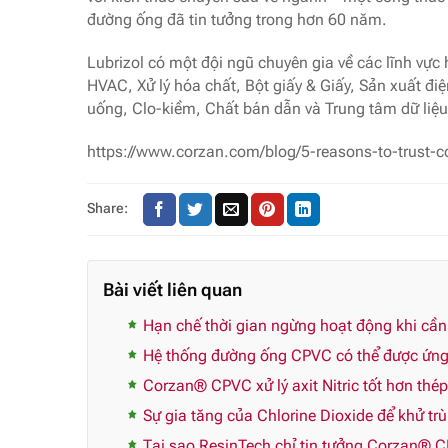
đường ống đã tin tưởng trong hơn 60 năm.
Lubrizol có một đội ngũ chuyên gia về các lĩnh vự
HVAC, Xử lý hóa chất, Bột giấy & Giấy, Sản xuất đ
uống, Clo-kiềm, Chất bán dẫn và Trung tâm dữ liệu
https://www.corzan.com/blog/5-reasons-to-trust-co
Share:
Bài viết liên quan
Hạn chế thời gian ngừng hoạt động khi cầ
Hệ thống đường ống CPVC có thể được ứng 
Corzan® CPVC xử lý axit Nitric tốt hơn thé
Sự gia tăng của Chlorine Dioxide để khử tr
Tại sao ResinTech chỉ tin tưởng Corzan® 