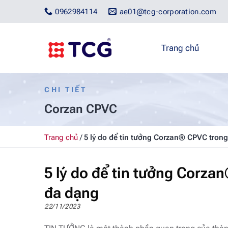
Bỏ
0962984114
ae01@tcg-corporation.com
qua
nội
dung
Trang chủ
CHI TIẾT
Corzan CPVC
Trang chủ
/
5 lý do để tin tưởng Corzan® CPVC tron
5 lý do để tin tưởng Corz
đa dạng
22/11/2023