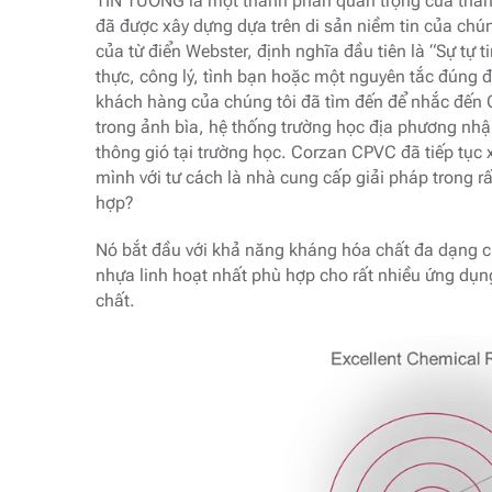
TIN TƯỞNG là một thành phần quan trọng của thà
đã được xây dựng dựa trên di sản niềm tin của chún
của từ điển Webster, định nghĩa đầu tiên là “Sự tự t
thực, công lý, tình bạn hoặc một nguyên tắc đúng 
khách hàng của chúng tôi đã tìm đến để nhắc đến C
trong ảnh bìa, hệ thống trường học địa phương nhậ
thông gió tại trường học. Corzan CPVC đã tiếp tục x
mình với tư cách là nhà cung cấp giải pháp trong r
hợp?
Nó bắt đầu với khả năng kháng hóa chất đa dạng 
nhựa linh hoạt nhất phù hợp cho rất nhiều ứng dụ
chất.