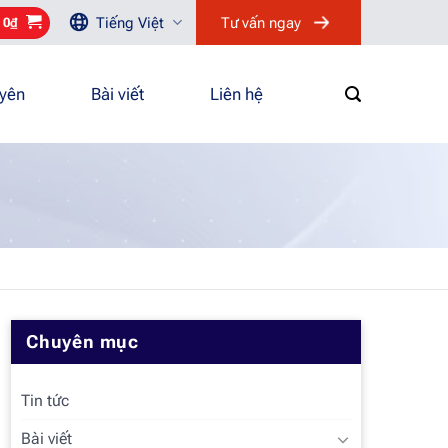
Tiếng Việt
Tư vấn ngay
/
0
₫
uyên
Bài viết
Liên hệ
Chuyên mục
Tin tức
Bài viết