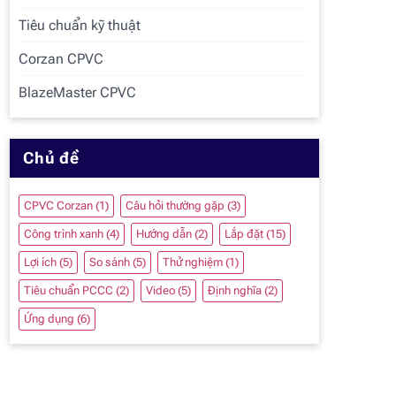
Tiêu chuẩn kỹ thuật
Corzan CPVC
BlazeMaster CPVC
Chủ đề
CPVC Corzan
(1)
Câu hỏi thường gặp
(3)
Công trình xanh
(4)
Hướng dẫn
(2)
Lắp đặt
(15)
Lợi ích
(5)
So sánh
(5)
Thử nghiệm
(1)
Tiêu chuẩn PCCC
(2)
Video
(5)
Định nghĩa
(2)
Ứng dụng
(6)