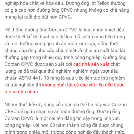
nghiệp hóa chất và hóa dầu. Đường ống lót Teflon thường
có giá cao hơn đường ống CPVC nhưng không có khả năng
mang lại tuổi thọ dài hơn CPVC.
Hệ thống đường ống Corzan CPVC là loại nhựa nhiệt dẻo
được thiết kế kỹ thuật cao để loại bỏ sự ăn mòn bên trong
và môi trường xung quanh ăn mòn kim loại, đồng thời
chúng đáp ứng nhu cầu chịu nhiệt và chịu áp suất lâu dài
thường gặp trong nhiều quy trình công nghiệp. Đường ống
Corzan CPVC được sản xuất bởi
các nhà sản xuất
chất
lượng và đã trải qua thử nghiệm nghiêm ngặt vượt tiêu
chuẩn ASTM 441. Rõ ràng là qua việc liên tục thử nghiệm
và trải nghiệm thì
không phải tất cả các vật liệu đều được
tạo ra như nhau.
Nhóm thiết kế/xây dựng của bạn có thể tin cậy vào Corzan
CPVC để ngăn chặn sự ăn mòn đường ống. Đường ống
Corzan CPVC là một cái tên đáng tin cậy trong lĩnh vực
công nghiệp. với hơn 60 năm thành công đã được chứng
minh trong nhiều môi trường công nghiệp đầy thách thức.