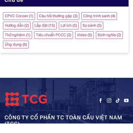
CPVC Corzan
(1)
Câu hỏi thường gặp
(3)
Công trình xanh
(4)
Hướng dẫn
(2)
Lắp đặt
(15)
Lợi ích
(5)
So sánh
(5)
Thử nghiệm
(1)
Tiêu chuẩn PCCC
(2)
Video
(5)
Định nghĩa
(2)
Ứng dụng
(6)
CÔNG TY CỔ PHẦN TC TOÀN CẦU VIỆT NAM
(TCG)
Trụ sở chính: