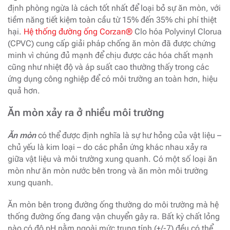
định phòng ngừa là cách tốt nhất để loại bỏ sự ăn mòn, với
tiềm năng tiết kiệm toàn cầu từ 15% đến 35% chi phí thiệt
hại.
Hệ thống đường ống Corzan®
Clo hóa Polyvinyl Clorua
(CPVC) cung cấp giải pháp chống ăn mòn đã được chứng
minh vì chúng đủ mạnh để chịu được các hóa chất mạnh
cũng như nhiệt độ và áp suất cao thường thấy trong các
ứng dụng công nghiệp để có môi trường an toàn hơn, hiệu
quả hơn.
Ăn mòn xảy ra ở nhiều môi trường
Ăn mòn
có thể được định nghĩa là sự hư hỏng của vật liệu –
chủ yếu là kim loại – do các phản ứng khác nhau xảy ra
giữa vật liệu và môi trường xung quanh. Có một số loại ăn
mòn như ăn mòn nước bên trong và ăn mòn môi trường
xung quanh.
Ăn mòn bên trong đường ống thường do môi trường mà hệ
thống đường ống đang vận chuyển gây ra. Bất kỳ chất lỏng
nào có độ pH nằm ngoài mức trung tính (+/-7) đều có thể