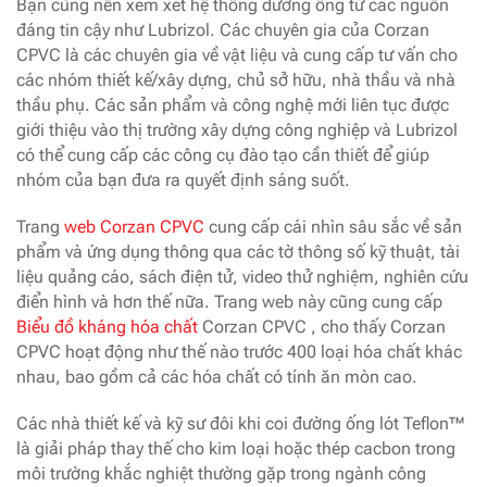
Bạn cũng nên xem xét hệ thống đường ống từ các nguồn
đáng tin cậy như Lubrizol. Các chuyên gia của Corzan
CPVC là các chuyên gia về vật liệu và cung cấp tư vấn cho
các nhóm thiết kế/xây dựng, chủ sở hữu, nhà thầu và nhà
thầu phụ. Các sản phẩm và công nghệ mới liên tục được
giới thiệu vào thị trường xây dựng công nghiệp và Lubrizol
có thể cung cấp các công cụ đào tạo cần thiết để giúp
nhóm của bạn đưa ra quyết định sáng suốt.
Trang
web Corzan CPVC
cung cấp cái nhìn sâu sắc về sản
phẩm và ứng dụng thông qua các tờ thông số kỹ thuật, tài
liệu quảng cáo, sách điện tử, video thử nghiệm, nghiên cứu
điển hình và hơn thế nữa. Trang web này cũng cung cấp
Biểu đồ kháng hóa chất
Corzan CPVC , cho thấy Corzan
CPVC hoạt động như thế nào trước 400 loại hóa chất khác
nhau, bao gồm cả các hóa chất có tính ăn mòn cao.
Các nhà thiết kế và kỹ sư đôi khi coi đường ống lót Teflon™
là giải pháp thay thế cho kim loại hoặc thép cacbon trong
môi trường khắc nghiệt thường gặp trong ngành công