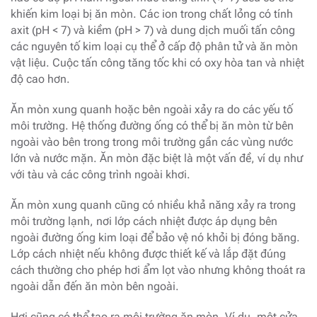
khiến kim loại bị ăn mòn. Các ion trong chất lỏng có tính
axit (pH < 7) và kiềm (pH > 7) và dung dịch muối tấn công
các nguyên tố kim loại cụ thể ở cấp độ phân tử và ăn mòn
vật liệu. Cuộc tấn công tăng tốc khi có oxy hòa tan và nhiệt
độ cao hơn.
Ăn mòn xung quanh hoặc bên ngoài xảy ra do các yếu tố
môi trường. Hệ thống đường ống có thể bị ăn mòn từ bên
ngoài vào bên trong trong môi trường gần các vùng nước
lớn và nước mặn. Ăn mòn đặc biệt là một vấn đề, ví dụ như
với tàu và các công trình ngoài khơi.
Ăn mòn xung quanh cũng có nhiều khả năng xảy ra trong
môi trường lạnh, nơi lớp cách nhiệt được áp dụng bên
ngoài đường ống kim loại để bảo vệ nó khỏi bị đóng băng.
Lớp cách nhiệt nếu không được thiết kế và lắp đặt đúng
cách thường cho phép hơi ẩm lọt vào nhưng không thoát ra
ngoài dẫn đến ăn mòn bên ngoài.
Hơi cũng có thể tạo ra môi trường ăn mòn. Ví dụ, một cửa