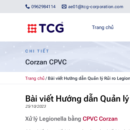
Bỏ
0962984114
ae01@tcg-corporation.com
qua
nội
dung
Trang chủ
CHI TIẾT
Corzan CPVC
Trang chủ
/
Bài viết Hướng dẫn Quản lý Rủi ro Legion
Bài viết Hướng dẫn Quản lý 
25/10/2023
Xử lý Legionella bằng
CPVC Corzan