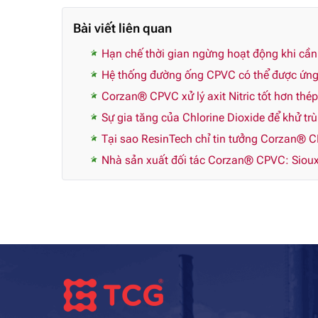
Bài viết liên quan
Hạn chế thời gian ngừng hoạt động khi cầ
Hệ thống đường ống CPVC có thể được ứng 
Corzan® CPVC xử lý axit Nitric tốt hơn thé
Sự gia tăng của Chlorine Dioxide để khử tr
Tại sao ResinTech chỉ tin tưởng Corzan® 
Nhà sản xuất đối tác Corzan® CPVC: Sioux