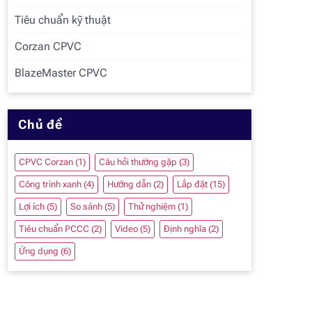
Tiêu chuẩn kỹ thuật
Corzan CPVC
BlazeMaster CPVC
Chủ đề
CPVC Corzan
(1)
Câu hỏi thường gặp
(3)
Công trình xanh
(4)
Hướng dẫn
(2)
Lắp đặt
(15)
Lợi ích
(5)
So sánh
(5)
Thử nghiệm
(1)
Tiêu chuẩn PCCC
(2)
Video
(5)
Định nghĩa
(2)
Ứng dụng
(6)