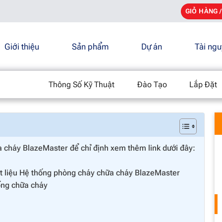
GIỎ HÀNG 
Giới thiệu
Sản phẩm
Dự án
Tài ng
r CPVC thông số kỹ thuật
Thông Số Kỹ Thuật
Đào Tạo
Lắp Đặt
cháy BlazeMaster để chỉ định xem thêm link dưới đây:
t liệu Hệ thống phòng cháy chữa cháy BlazeMaster
ống chữa cháy