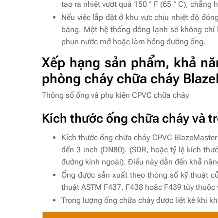
tạo ra nhiệt vượt quá 150 ° F (65 ° C), chẳng 
Nếu việc lắp đặt ở khu vực chịu nhiệt độ đó
băng. Một hệ thống đông lạnh sẽ không chỉ b
phun nước mở hoặc làm hỏng đường ống.
Xếp hạng sản phẩm, khả năng
phòng cháy chữa cháy Blaze
Thông số ống và phụ kiện CPVC chữa cháy
Kích thước ống chữa cháy và t
Kích thước ống chữa cháy CPVC BlazeMaster 
đến 3 inch (DN80). (SDR, hoặc tỷ lệ kích thướ
đường kính ngoài). Điều này dẫn đến khả năng
Ống được sản xuất theo thông số kỹ thuật c
thuật ASTM F437, F438 hoặc F439 tùy thuộc v
Trọng lượng ống chữa cháy được liệt kê khi k