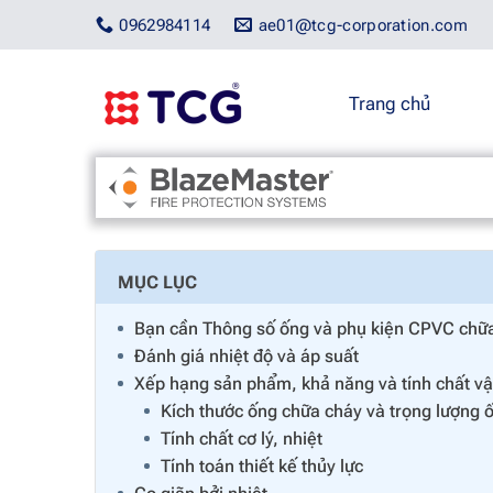
Bỏ
0962984114
ae01@tcg-corporation.com
qua
nội
dung
Trang chủ
Trang chủ
/
Blazemaster
/
Ống chữa cháy BlazeMaste
MỤC LỤC
Bạn cần Thông số ống và phụ kiện CPVC chữa 
Đánh giá nhiệt độ và áp suất
Xếp hạng sản phẩm, khả năng và tính chất vậ
Kích thước ống chữa cháy và trọng lượng 
Tính chất cơ lý, nhiệt
Tính toán thiết kế thủy lực