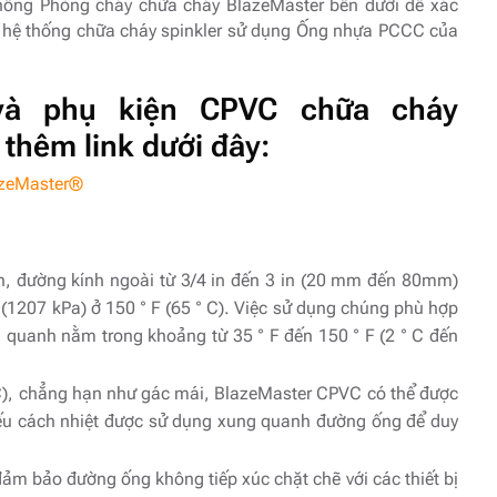
thống Phòng cháy chữa cháy BlazeMaster bên dưới để xác
ủa hệ thống chữa cháy spinkler sử dụng Ống nhựa PCCC của
và phụ kiện CPVC chữa cháy
thêm link dưới đây:
lazeMaster®
, đường kính ngoài từ 3/4 in đến 3 in (20 mm đến 80mm)
 (1207 kPa) ở 150 ° F (65 ° C). Việc sử dụng chúng phù hợp
 quanh nằm trong khoảng từ 35 ° F đến 150 ° F (2 ° C đến
° C), chẳng hạn như gác mái, BlazeMaster CPVC có thể được
ếu cách nhiệt được sử dụng xung quanh đường ống để duy
ảm bảo đường ống không tiếp xúc chặt chẽ với các thiết bị