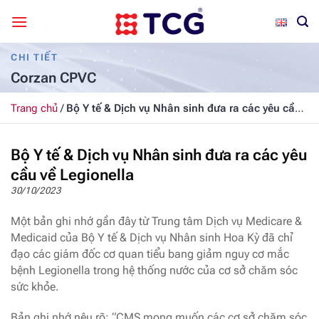
Bỏ
qua
nội
CHI TIẾT
dung
Corzan CPVC
Trang chủ
/
Bộ Y tế & Dịch vụ Nhân sinh đưa ra các yêu cầu
về Legionella
Bộ Y tế & Dịch vụ Nhân sinh đưa ra các yêu
cầu về Legionella
30/10/2023
Một bản ghi nhớ gần đây từ Trung tâm Dịch vụ Medicare &
Medicaid của Bộ Y tế & Dịch vụ Nhân sinh Hoa Kỳ đã chỉ
đạo các giám đốc cơ quan tiểu bang giảm nguy cơ mắc
bệnh Legionella trong hệ thống nước của cơ sở chăm sóc
sức khỏe.
Bản ghi nhớ nêu rõ: “CMS mong muốn các cơ sở chăm sóc