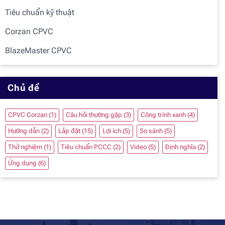
Tiêu chuẩn kỹ thuật
Corzan CPVC
BlazeMaster CPVC
Chủ đề
CPVC Corzan
(1)
Câu hỏi thường gặp
(3)
Công trình xanh
(4)
Hướng dẫn
(2)
Lắp đặt
(15)
Lợi ích
(5)
So sánh
(5)
Thử nghiệm
(1)
Tiêu chuẩn PCCC
(2)
Video
(5)
Định nghĩa
(2)
Ứng dụng
(6)