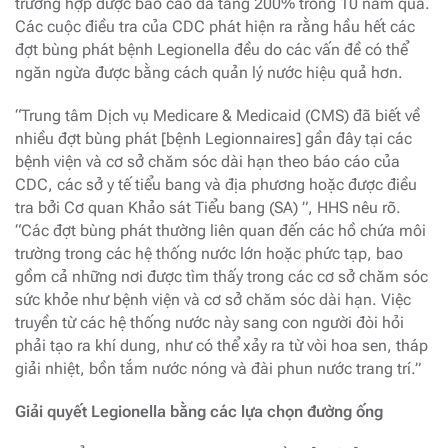
trường hợp được báo cáo đã tăng 200% trong 10 năm qua.
Các cuộc điều tra của CDC phát hiện ra rằng hầu hết các
đợt bùng phát bệnh Legionella đều do các vấn đề có thể
ngăn ngừa được bằng cách quản lý nước hiệu quả hơn.
“Trung tâm Dịch vụ Medicare & Medicaid (CMS) đã biết về
nhiều đợt bùng phát [bệnh Legionnaires] gần đây tại các
bệnh viện và cơ sở chăm sóc dài hạn theo báo cáo của
CDC, các sở y tế tiểu bang và địa phương hoặc được điều
tra bởi Cơ quan Khảo sát Tiểu bang (SA) ”, HHS nêu rõ.
“Các đợt bùng phát thường liên quan đến các hồ chứa môi
trường trong các hệ thống nước lớn hoặc phức tạp, bao
gồm cả những nơi được tìm thấy trong các cơ sở chăm sóc
sức khỏe như bệnh viện và cơ sở chăm sóc dài hạn. Việc
truyền từ các hệ thống nước này sang con người đòi hỏi
phải tạo ra khí dung, như có thể xảy ra từ vòi hoa sen, tháp
giải nhiệt, bồn tắm nước nóng và đài phun nước trang trí.”
Giải quyết Legionella bằng các lựa chọn đường ống