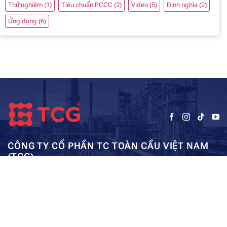
Thử nghiệm
(1)
Tiêu chuẩn PCCC
(2)
Video
(5)
Định nghĩa
(2)
Ứng dụng
(6)
CÔNG TY CỔ PHẦN TC TOÀN CẦU VIỆT NAM
(TCG)
Trụ sở chính:
Tầng 5, Tòa nhà HUD3, số 121-123 Tô Hiệu, Hà
Kho: SEC – Mỹ Đình – Hà Nội:
Đông, Hà Nội
0962984114
ae01@tcg-corporation.com