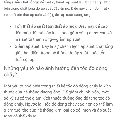
lỏng (Đầu chất lỏng):
Về mặt kỹ thuật, áp suất là lượng năng lượng
bên trong chất lỏng do áp suất đặt lên nó. Điều này phù hợp nhất khi
xem xét tổn thất áp suất và độ giảm áp suất tương ứng.
Tổn thất áp suất (tổn thất áp lực):
Điều này đề cập
đến mức độ mà các lực—bao gồm vòng quay, van và
ma sát từ thành ống—giảm áp suất.
Giảm áp suất:
Đây là sự chênh lệch áp suất chất lỏng
giữa hai điểm trong hệ thống do áp suất hoặc tổn
thất cột áp.
Những yếu tố nào ảnh hưởng đến tốc độ dòng
chảy?
Một yếu tố phổ biến trong thiết kế tốc độ dòng chảy là kích
thước của hệ thống đường ống. Để giảm chi phí vốn, một
số kỹ sư có thể giảm kích thước đường ống để tăng tốc độ
dòng chảy. Ngược lại, tốc độ dòng chảy cao hơn có thể làm
giảm tuổi thọ của hệ thống kim loại do xói mòn và áp suất
tăng có thể xảy ra.