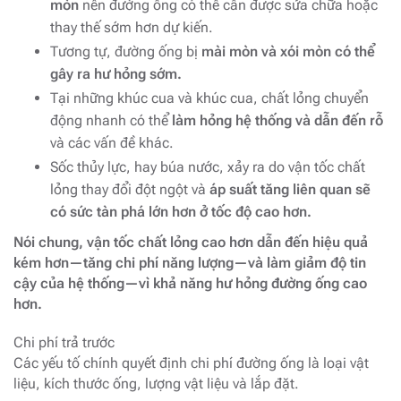
mòn
nên đường ống có thể cần được sửa chữa hoặc
thay thế sớm hơn dự kiến.
Tương tự, đường ống bị
mài mòn và xói mòn có thể
gây ra hư hỏng sớm.
Tại những khúc cua và khúc cua, chất lỏng chuyển
động nhanh có thể
làm hỏng hệ thống và dẫn đến rỗ
và các vấn đề khác.
Sốc thủy lực, hay búa nước, xảy ra do vận tốc chất
lỏng thay đổi đột ngột và
áp suất tăng liên quan sẽ
có sức tàn phá lớn hơn ở tốc độ cao hơn.
Nói chung, vận tốc chất lỏng cao hơn dẫn đến hiệu quả
kém hơn—tăng chi phí năng lượng—và làm giảm độ tin
cậy của hệ thống—vì khả năng hư hỏng đường ống cao
hơn.
Chi phí trả trước
Các yếu tố chính quyết định chi phí đường ống là loại vật
liệu, kích thước ống, lượng vật liệu và lắp đặt.