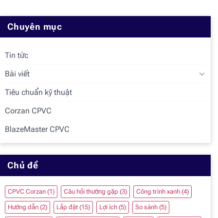
Chuyên mục
Tin tức
Bài viết
Tiêu chuẩn kỹ thuật
Corzan CPVC
BlazeMaster CPVC
Chủ đề
CPVC Corzan
(1)
Câu hỏi thường gặp
(3)
Công trình xanh
(4)
Hướng dẫn
(2)
Lắp đặt
(15)
Lợi ích
(5)
So sánh
(5)