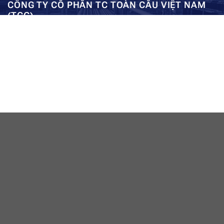
CÔNG TY CỔ PHẦN TC TOÀN CẦU VIỆT NAM
(TCG)
Trụ sở chính:
Tầng 5, Tòa nhà HUD3, số 121-123 Tô Hiệu, Hà
Kho: SEC – Mỹ Đình – Hà Nội:
Đông, Hà Nội
0962984114
ae01@tcg-corporation.com
Copyright © 2023 by tctoancau.com All Rights Reserved
Giới thiệu
Sản phẩm
Dự án
Tài nguyên
Liên hệ
Sitemap