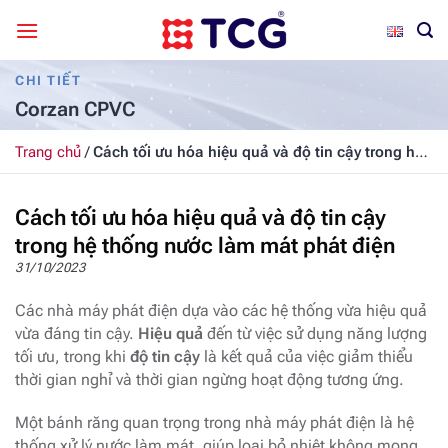
Bỏ
qua
nội
CHI TIẾT
dung
Corzan CPVC
Trang chủ
/
Cách tối ưu hóa hiệu quả và độ tin cậy trong hệ
thống nước làm mát phát điện
Cách tối ưu hóa hiệu quả và độ tin cậy
trong hệ thống nước làm mát phát điện
31/10/2023
Các nhà máy phát điện dựa vào các hệ thống vừa hiệu quả
vừa đáng tin cậy.
Hiệu quả
đến từ việc sử dụng năng lượng
tối ưu, trong khi
độ tin cậy
là kết quả của việc giảm thiểu
thời gian nghỉ và thời gian ngừng hoạt động tương ứng.
Một bánh răng quan trọng trong nhà máy phát điện là hệ
thống xử lý nước làm mát, giúp loại bỏ nhiệt không mong