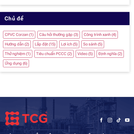
Chủ đề
CPVC Corzan
(1)
Câu hỏi thường gặp
(3)
Công trình xanh
(4)
Hướng dẫn
(2)
Lắp đặt
(15)
Lợi ích
(5)
So sánh
(5)
Thử nghiệm
(1)
Tiêu chuẩn PCCC
(2)
Video
(5)
Định nghĩa
(2)
Ứng dụng
(6)