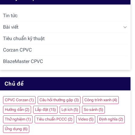
Tin tức
Bài viết
Tiêu chuẩn kỹ thuật
Corzan CPVC
BlazeMaster CPVC
Chủ đề
CPVC Corzan
(1)
Câu hỏi thường gặp
(3)
Công trình xanh
(4)
Hướng dẫn
(2)
Lắp đặt
(15)
Lợi ích
(5)
So sánh
(5)
Thử nghiệm
(1)
Tiêu chuẩn PCCC
(2)
Video
(5)
Định nghĩa
(2)
Ứng dụng
(6)