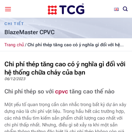
Bỏ
qua
nội
CHI TIẾT
dung
BlazeMaster CPVC
Trang chủ
/
Chi phí thép tăng cao có ý nghĩa gì đối với hệ
thống chữa cháy của bạn
Chi phí thép tăng cao có ý nghĩa gì đối với
hệ thống chữa cháy của bạn
06/12/2023
Chi phí thép so với
cpvc
tăng cao thế nào
Một yếu tố quan trọng cần cân nhắc trong bất kỳ dự án xây
dựng nào là chi phí vật liệu. Trong hầu hết các trường hợp,
các nhà thầu tìm kiếm sản phẩm chất lượng cao nhất với
chi phí thấp nhất. Nhưng, điều gì sẽ xảy ra khi một sản
phẩm thông thường đặc biệt là chi phí thép không còn giá