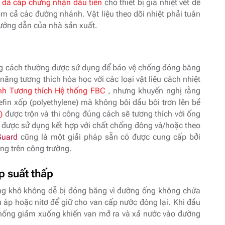
 đã cấp chứng nhận đầu tiên
cho thiết bị gia nhiệt vết để
m cả các đường nhánh. Vật liệu theo dõi nhiệt phải tuân
hướng dẫn của nhà sản xuất.
đúng cách thường được sử dụng để bảo vệ chống đóng băng
ng tương thích hóa học với các loại vật liệu cách nhiệt
ình Tương thích Hệ thống FBC
, nhưng khuyến nghị rằng
lefin xốp (polyethylene) mà không bôi dầu bôi trơn lên bề
)
được trộn và thi công đúng cách sẽ tương thích với ống
hể được sử dụng kết hợp với chất chống đông và/hoặc theo
Guard
cũng là một giải pháp sẵn có được cung cấp bởi
ng trên công trường.
p suất thấp
ng khô không dễ bị đóng băng vì đường ống không chứa
 áp hoặc nitơ để giữ cho van cấp nước đóng lại. Khi đầu
 thống giảm xuống khiến van mở ra và xả nước vào đường