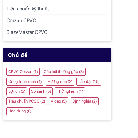
Tiêu chuẩn kỹ thuật
Corzan CPVC
BlazeMaster CPVC
Chủ đề
CPVC Corzan
(1)
Câu hỏi thường gặp
(3)
Công trình xanh
(4)
Hướng dẫn
(2)
Lắp đặt
(15)
Lợi ích
(5)
So sánh
(5)
Thử nghiệm
(1)
Tiêu chuẩn PCCC
(2)
Video
(5)
Định nghĩa
(2)
Ứng dụng
(6)