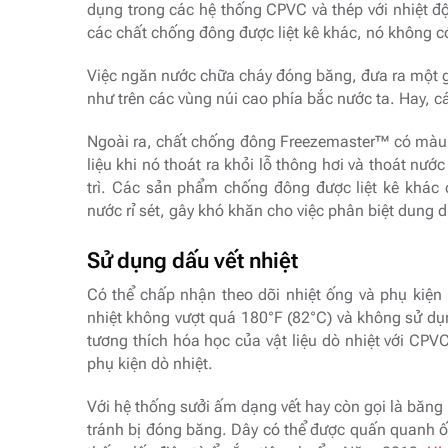
dụng trong các hệ thống CPVC và thép với nhiệt độ
các chất chống đông được liệt kê khác, nó không có 
Việc ngăn nước chữa cháy đóng băng, đưa ra một gi
như trên các vùng núi cao phía bắc nước ta. Hay, 
Ngoài ra, chất chống đông Freezemaster™ có màu 
liệu khi nó thoát ra khỏi lỗ thông hơi và thoát nướ
trì. Các sản phẩm chống đông được liệt kê khá
nước rỉ sét, gây khó khăn cho việc phân biệt dung
Sử dụng dấu vết nhiệt
Có thể chấp nhận theo dõi nhiệt ống và phụ kiện B
nhiệt không vượt quá 180°F (82°C) và không sử d
tương thích hóa học của vật liệu dò nhiệt với CP
phụ kiện dò nhiệt.
Với hệ thống sưởi ấm dạng vết hay còn gọi là băng
tránh bị đóng băng. Dây có thể được quấn quanh 