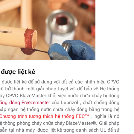
được liệt kê
 được liệt kê để sử dụng với tất cả các nhãn hiệu CPVC
kê trở thành một giải pháp tuyệt vời để bảo vệ Hệ thống
háy CPVC BlazeMaster khỏi việc
nước chữa cháy bị đóng
hống đông Freezemaster
của Lubrizol , chất chống đông
i pháp ngăn hệ thống nước chữa cháy đóng băng trong hệ
Chương trình tương thích hệ thống FBC™
, nghĩa là nó
 Hệ thống phòng cháy chữa cháy BlazeMaster®. Giải pháp
sẵn tại nhà máy, được liệt kê trong danh sách UL để sử