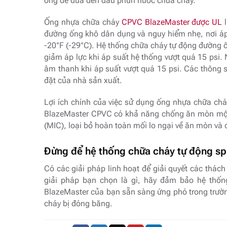
ống để đưa đến đầu phun nước chữa cháy.
Ống nhựa chữa cháy
CPVC BlazeMaster được UL
l
đường ống khô dân dụng và nguy hiểm nhẹ, nơi áp 
-20°F (-29°C). Hệ thống chữa cháy tự động đường 
giảm áp lực khi áp suất hệ thống vượt quá 15 psi. 
âm thanh khi áp suất vượt quá 15 psi. Các thông s
đặt của nhà sản xuất.
Lợi ích chính của việc sử dụng ống nhựa chữa ch
BlazeMaster CPVC có khả năng chống ăn mòn một 
(MIC), loại bỏ hoàn toàn mối lo ngại về ăn mòn và c
Đừng để hệ thống chữa cháy tự động sp
Có các giải pháp linh hoạt để giải quyết các thác
giải pháp bạn chọn là gì, hãy đảm bảo hệ thốn
BlazeMaster của bạn sẵn sàng ứng phó trong trườ
cháy bị đóng băng.