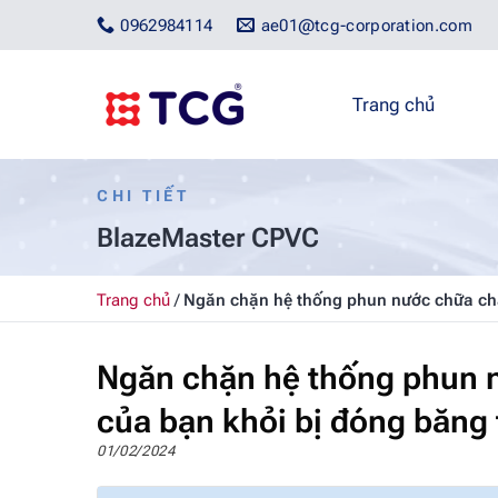
Bỏ
0962984114
ae01@tcg-corporation.com
qua
nội
dung
Trang chủ
CHI TIẾT
BlazeMaster CPVC
Trang chủ
/
Ngăn chặn hệ thống phun nước chữa chá
Ngăn chặn hệ thống phun 
của bạn khỏi bị đóng băng
01/02/2024