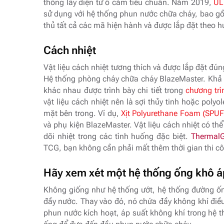
thống lấy điện từ ổ cắm tiêu chuẩn. Năm 2019,
UL
sử dụng với hệ thống phun nước chữa cháy, bao gồ
thủ tất cả các mã hiện hành và được lắp đặt theo 
Cách nhiệt
Vật liệu cách nhiệt tương thích và được lắp đặt 
Hệ thống phòng cháy chữa cháy BlazeMaster. Khả nă
khác nhau được trình bày chi tiết trong
chương tr
vật liệu cách nhiệt nên là sợi thủy tinh hoặc polyo
mặt bên trong. Ví dụ,
Xịt Polyurethane Foam (SPUF
và phụ kiện BlazeMaster. Vật liệu cách nhiệt có t
dõi nhiệt trong các tình huống đặc biệt.
Thermal
TCG, bạn không cần phải mất thêm thời gian thi cô
Hãy xem xét một hệ thống ống khô á
Không giống như hệ thống ướt, hệ thống đường ố
đầy nước. Thay vào đó, nó chứa đầy không khí điều
phun nước kích hoạt, áp suất không khí trong hệ