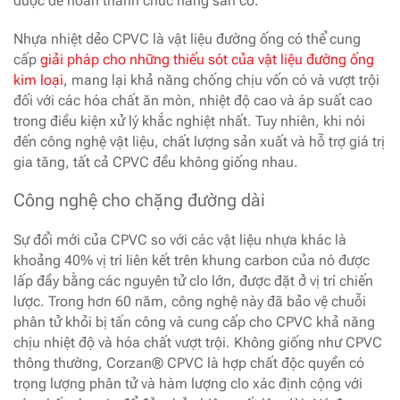
được để hoàn thành chức năng sẵn có.
Nhựa nhiệt dẻo CPVC là vật liệu đường ống có thể cung
cấp
giải pháp cho những thiếu sót của vật liệu đường ống
kim loại
, mang lại khả năng chống chịu vốn có và vượt trội
đối với các hóa chất ăn mòn, nhiệt độ cao và áp suất cao
trong điều kiện xử lý khắc nghiệt nhất. Tuy nhiên, khi nói
đến công nghệ vật liệu, chất lượng sản xuất và hỗ trợ giá trị
gia tăng, tất cả CPVC đều không giống nhau.
Công nghệ cho chặng đường dài
Sự đổi mới của CPVC so với các vật liệu nhựa khác là
khoảng 40% vị trí liên kết trên khung carbon của nó được
lấp đầy bằng các nguyên tử clo lớn, được đặt ở vị trí chiến
lược. Trong hơn 60 năm, công nghệ này đã bảo vệ chuỗi
phân tử khỏi bị tấn công và cung cấp cho CPVC khả năng
chịu nhiệt độ và hóa chất vượt trội. Không giống như CPVC
thông thường, Corzan® CPVC là hợp chất độc quyền có
trọng lượng phân tử và hàm lượng clo xác định cộng với