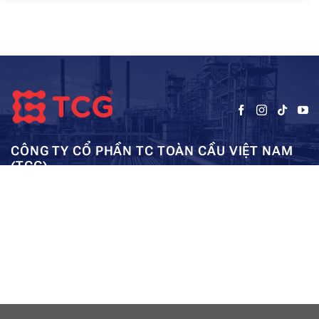
CÔNG TY CỔ PHẦN TC TOÀN CẦU VIỆT NAM
(TCG)
Trụ sở chính:
Tầng 5, Tòa nhà HUD3, số 121-123 Tô Hiệu, Hà
Kho: SEC – Mỹ Đình – Hà Nội:
Đông, Hà Nội
0962984114
ae01@tcg-corporation.com
Copyright © 2023 by tctoancau.com All Rights Reserved
Giới thiệu
Sản phẩm
Dự án
Tài nguyên
Liên hệ
Sitemap