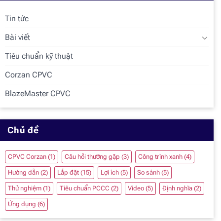
Tin tức
Bài viết
Tiêu chuẩn kỹ thuật
Corzan CPVC
BlazeMaster CPVC
Chủ đề
CPVC Corzan
(1)
Câu hỏi thường gặp
(3)
Công trình xanh
(4)
Hướng dẫn
(2)
Lắp đặt
(15)
Lợi ích
(5)
So sánh
(5)
Thử nghiệm
(1)
Tiêu chuẩn PCCC
(2)
Video
(5)
Định nghĩa
(2)
Ứng dụng
(6)