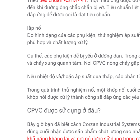
Theo
tiêu chuẩn ASTM 441
, một mẫu ống được đổ đ
đến khi đường ống chắc chắn bị vỡ. Tiêu chuẩn liệt k
đáp ứng để được coi là đạt tiêu chuẩn.
lắp nổ
Do hình dạng của các phụ kiện, thử nghiệm áp suất 
phù hợp và chất lượng xử lý.
Cụ thể, các phụ kiện dễ bị yếu ở đường đan. Tron
và chảy xung quanh tâm. Nơi CPVC nóng chảy gặp 
Nếu nhiệt độ và/hoặc áp suất quá thấp, các phân 
Trong quá trình thử nghiệm nổ, một khớp nối cuối
khớp nối được xử lý thành công sẽ đáp ứng các yêu cầ
CPVC được sử dụng ở đâu?
Bây giờ bạn đã biết cách Corzan Industrial System
dùng cuối nhận được sản phẩm chất lượng cao nhất
khả năng kháng lại và nơi nó được sử dụng trong 