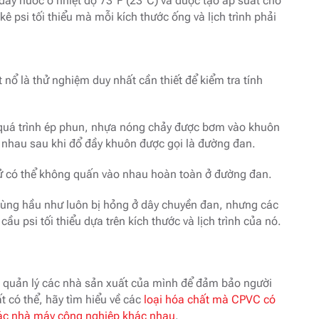
ầy nước ở nhiệt độ 73°F (23°C) và được tạo áp suất cho
ê psi tối thiểu mà mỗi kích thước ống và lịch trình phải
nổ là thử nghiệm duy nhất cần thiết để kiểm tra tính
g quá trình ép phun, nhựa nóng chảy được bơm vào khuôn
nhau sau khi đổ đầy khuôn được gọi là đường đan.
tử có thể không quấn vào nhau hoàn toàn ở đường đan.
 cùng hầu như luôn bị hỏng ở dây chuyền đan, nhưng các
u psi tối thiểu dựa trên kích thước và lịch trình của nó.
s quản lý các nhà sản xuất của mình để đảm bảo người
 có thể, hãy tìm hiểu về các
loại hóa chất mà CPVC có
các nhà máy công nghiệp khác nhau
.