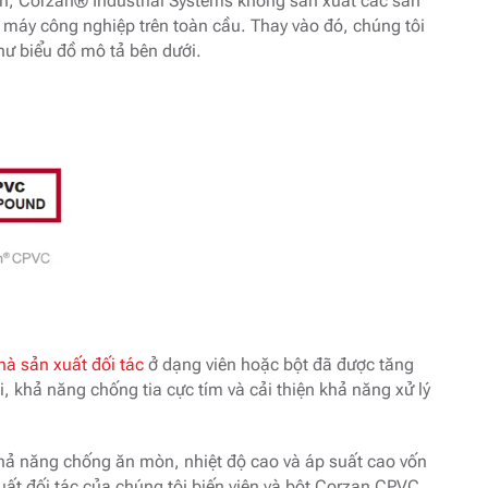
ịnh, Corzan® Industrial Systems không sản xuất các sản
máy công nghiệp trên toàn cầu. Thay vào đó, chúng tôi
hư biểu đồ mô tả bên dưới.
hà sản xuất đối tác
ở dạng viên hoặc bột đã được tăng
, khả năng chống tia cực tím và cải thiện khả năng xử lý
hả năng chống ăn mòn, nhiệt độ cao và áp suất cao vốn
ất đối tác của chúng tôi biến viên và bột Corzan CPVC