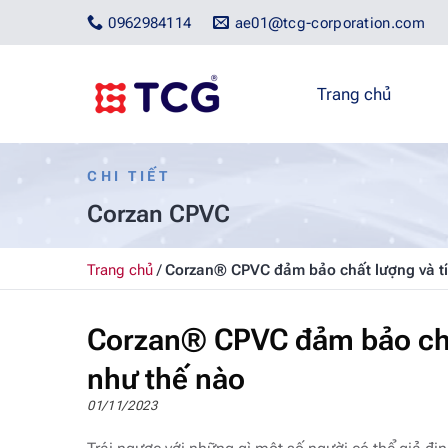
Bỏ
0962984114
ae01@tcg-corporation.com
qua
nội
dung
Trang chủ
CHI TIẾT
Corzan CPVC
Trang chủ
/
Corzan® CPVC đảm bảo chất lượng và tí
Corzan® CPVC đảm bảo chấ
như thế nào
01/11/2023