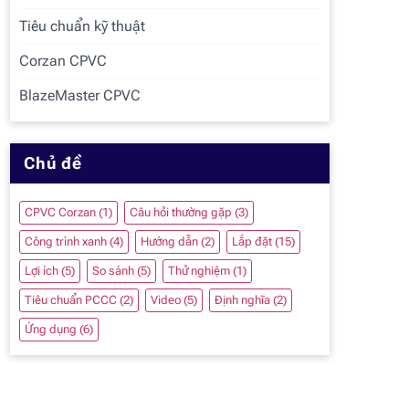
Tiêu chuẩn kỹ thuật
Corzan CPVC
BlazeMaster CPVC
Chủ đề
CPVC Corzan
(1)
Câu hỏi thường gặp
(3)
Công trình xanh
(4)
Hướng dẫn
(2)
Lắp đặt
(15)
Lợi ích
(5)
So sánh
(5)
Thử nghiệm
(1)
Tiêu chuẩn PCCC
(2)
Video
(5)
Định nghĩa
(2)
Ứng dụng
(6)