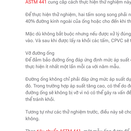
ASTM 441
cung cấp cách thực hiện thử nghiệm này
Để thực hiện thử nghiệm, hai tấm song song phải 
40% đường kính ngoài của ống hoặc cho đến khi th
Mặc dù không bắt buộc nhưng nếu được xử lý đúng 
vào. Và sau khi được lấy ra khỏi các tấm, CPVC sẽ 
Vỡ đường ống
Để đảm bảo đường ống đáp ứng định mức áp suất đư
thực hiện ít nhất một lần mỗi ca với năm mẫu.
Đường ống không chỉ phải đáp ứng mức áp suất dự k
đó. Trong trường hợp áp suất tăng cao, có thể do
đường ống sẽ không bị vỡ vì nó có thể gây ra vấn đ
thể tránh khỏi.
Tương tự như các thử nghiệm trước, điều này sẽ cho b
không.