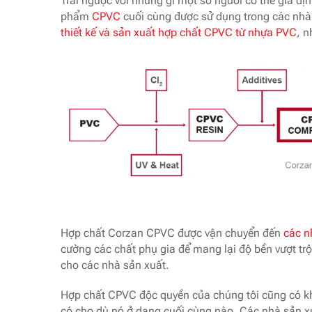
Trái ngược với những gì một số người có thể giả đ
phẩm
CPVC
cuối cùng được sử dụng trong các nhà 
thiết kế và sản xuất hợp chất CPVC từ nhựa PVC
, n
Hợp chất Corzan CPVC được vận chuyển đến
các n
cường các chất phụ gia để mang lại độ bền vượt trội
cho các nhà sản xuất.
Hợp chất CPVC độc quyền của chúng tôi cũng có k
có cho dù nó ở dạng cuối cùng nào. Các nhà sản xu