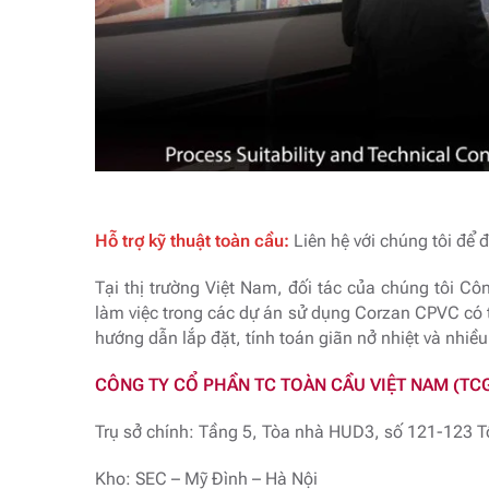
Hỗ trợ kỹ thuật toàn cầu:
Liên hệ với chúng tôi để đ
Tại thị trường Việt Nam, đối tác của chúng tôi 
làm việc trong các dự án sử dụng Corzan CPVC có 
hướng dẫn lắp đặt, tính toán giãn nở nhiệt và nhiều
CÔNG TY CỔ PHẦN TC TOÀN CẦU VIỆT NAM (TC
Trụ sở chính: Tầng 5, Tòa nhà HUD3, số 121-123 T
Kho: SEC – Mỹ Đình – Hà Nội