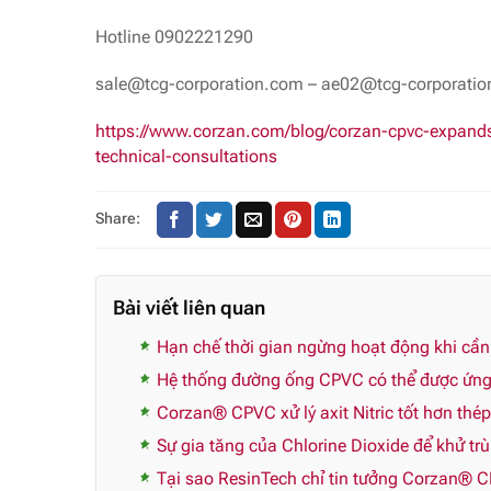
Hotline 0902221290
sale@tcg-corporation.com – ae02@tcg-corporati
https://www.corzan.com/blog/corzan-cpvc-expands-in
technical-consultations
Share:
Bài viết liên quan
Hạn chế thời gian ngừng hoạt động khi cầ
Hệ thống đường ống CPVC có thể được ứng 
Corzan® CPVC xử lý axit Nitric tốt hơn thé
Sự gia tăng của Chlorine Dioxide để khử tr
Tại sao ResinTech chỉ tin tưởng Corzan® 