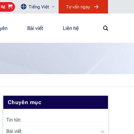
Tiếng Việt
Tư vấn ngay
/
0
₫
uyên
Bài viết
Liên hệ
Chuyên mục
Tin tức
Bài viết