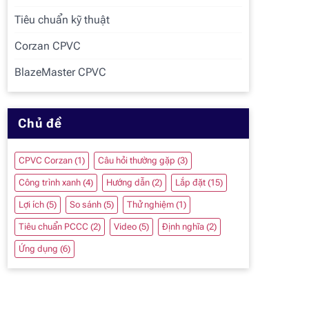
Tiêu chuẩn kỹ thuật
Corzan CPVC
BlazeMaster CPVC
Chủ đề
CPVC Corzan
(1)
Câu hỏi thường gặp
(3)
Công trình xanh
(4)
Hướng dẫn
(2)
Lắp đặt
(15)
Lợi ích
(5)
So sánh
(5)
Thử nghiệm
(1)
Tiêu chuẩn PCCC
(2)
Video
(5)
Định nghĩa
(2)
Ứng dụng
(6)