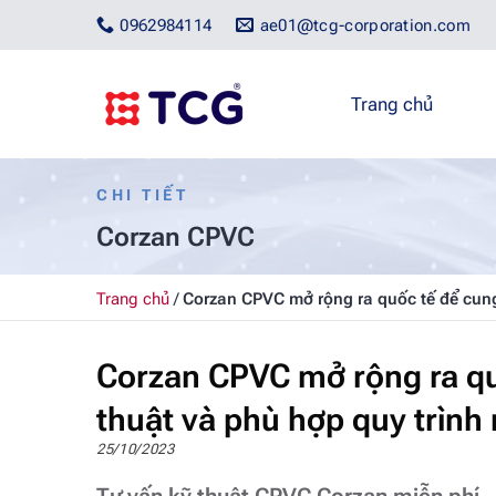
Bỏ
0962984114
ae01@tcg-corporation.com
qua
nội
dung
Trang chủ
CHI TIẾT
Corzan CPVC
Trang chủ
/
Corzan CPVC mở rộng ra quốc tế để cung 
Corzan CPVC mở rộng ra qu
thuật và phù hợp quy trình
25/10/2023