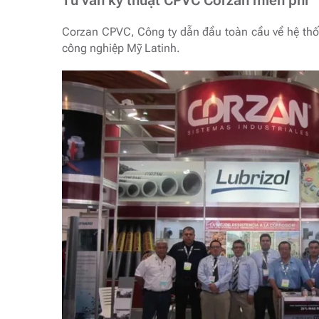
Tư vấn kỹ thuật CPVC Corzan miễn phí
Corzan CPVC, Công ty dẫn đầu toàn cầu về hệ thố
công nghiệp Mỹ Latinh.