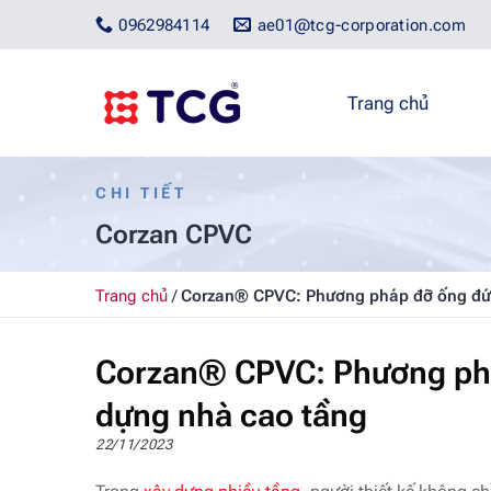
Bỏ
0962984114
ae01@tcg-corporation.com
qua
nội
dung
Trang chủ
CHI TIẾT
Corzan CPVC
Trang chủ
/
Corzan® CPVC: Phương pháp đỡ ống đứn
Corzan® CPVC: Phương phá
dựng nhà cao tầng
22/11/2023