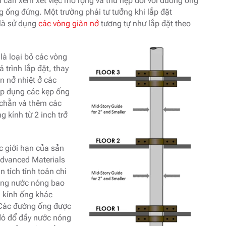
hỉ cần xem xét việc mở rộng và thu hẹp đối với đường ống
g ống đứng. Một trường phái tư tưởng khi lắp đặt
là sử dụng
các vòng giãn nở
tương tự như lắp đặt theo
là loại bỏ các vòng
 trình lắp đặt, thay
n nở nhiệt ở các
áp dụng các kẹp ống
g chẵn và thêm các
 kính từ 2 inch trở
c giới hạn của sản
Advanced Materials
 tích tính toán chi
tăng nước nóng bao
 kính ống khác
. Các đường ống được
 đó đổ đầy nước nóng