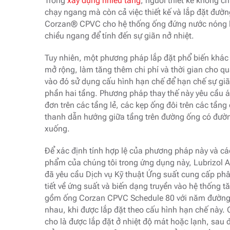
Trong
xây dựng nhiều tầng
, người thiết kế không c
chạy ngang mà còn cả việc thiết kế và lắp đặt đườn
Corzan® CPVC cho hệ thống ống đứng nước nóng 
chiều ngang để tính đến sự giãn nở nhiệt.
Tuy nhiên, một phương pháp lắp đặt phổ biến khác 
mở rộng, làm tăng thêm chi phí và thời gian cho quá
vào đó sử dụng cấu hình hạn chế để hạn chế sự giã
phần hai tầng. Phương pháp thay thế này yêu cầu 
đơn trên các tầng lẻ, các kẹp ống đôi trên các tần
thanh dẫn hướng giữa tầng trên đường ống có đường
xuống.
Để xác định tính hợp lệ của phương pháp này và cá
phẩm của chúng tôi trong ứng dụng này, Lubrizol 
đã yêu cầu Dịch vụ Kỹ thuật Ứng suất cung cấp phân
tiết về ứng suất và biến dạng truyền vào hệ thống 
gồm ống Corzan CPVC Schedule 80 với năm đường
nhau, khi được lắp đặt theo cấu hình hạn chế này
cho là được lắp đặt ở nhiệt độ mát hoặc lạnh, sau