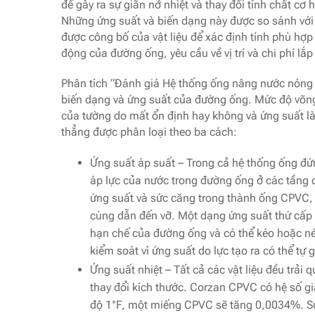
để gây ra sự giãn nở nhiệt và thay đổi tính chất cơ
Những ứng suất và biến dạng này được so sánh vớ
được công bố của vật liệu để xác định tính phù h
động của đường ống, yêu cầu về vị trí và chi phí lắp
Phân tích “Đánh giá Hệ thống ống nâng nước nóng
biến dạng và ứng suất của đường ống. Mức độ võng 
của tường do mất ổn định hay không và ứng suất là
thẳng được phân loại theo ba cách:
Ứng suất áp suất – Trong cả hệ thống ống đứn
áp lực của nước trong đường ống ở các tầng 
ứng suất và sức căng trong thành ống CPVC, 
cùng dẫn đến vỡ. Một dạng ứng suất thứ cấp l
hạn chế của đường ống và có thể kéo hoặc né
kiểm soát vì ứng suất do lực tạo ra có thể tự 
Ứng suất nhiệt – Tất cả các vật liệu đều trải 
thay đổi kích thước. Corzan CPVC có hệ số giãn
độ 1°F, một miếng CPVC sẽ tăng 0,0034%. Sự