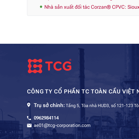
Nhà sản xuất đối tác Corzan® CPVC: Sioux
CÔNG TY CỔ PHẦN TC TOÀN CẦU VIỆT 
Trụ sở chính:
Tầng 5, Tòa nhà HUD3, số 121-123 Tô
0962984114
ae01@tcg-corporation.com