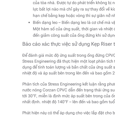
của tòa nhà. Được tự do phát triển không bị n
lực bất lợi nào mà chỉ gây ra sự thay đổi về k
hạn chế bằng kẹp hoặc vòng thì sự giãn nở nh
Biến dạng leo – Biến dạng leo là cơ chế mà vật 
Một hàm số của ứng suất, thời gian và nhiệt đ
đến giảm công suất của ống đứng khi sử dụng
Báo cáo xác thực việc sử dụng Kẹp Riser
Để đánh giá mức độ ứng suất trong ống đứng CPVC 
Stress Engineering đã thực hiện một loạt phân tích
dụng để tính toán lượng và bản chất của ứng suất s
nhiệt độ và áp suất bên trong lên đến và bao gồm 2
Phân tích của Stress Engineering kết luận rằng ph
nước nóng Corzan CPVC dẫn đến trạng thái ứng suất
tới 30°F, miễn là định mức áp suất bên trong của ố
​​nhất định. nhiệt độ 140°F – lên đến và bao gồm tu
Phát hiện này có thể áp dụng cho việc lắp đặt cho 