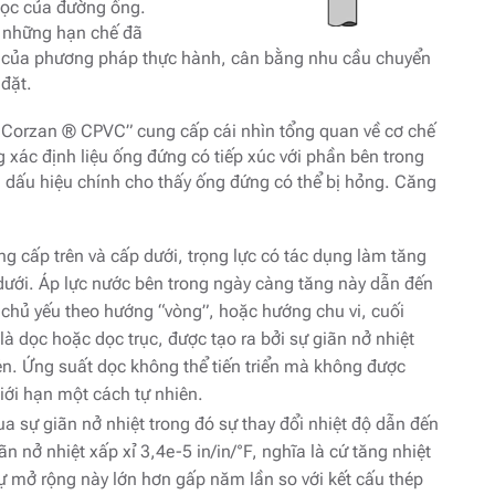
 học của đường ống.
i những hạn chế đã
ợp của phương pháp thực hành, cân bằng nhu cầu chuyển
 đặt.
 Corzan ® CPVC” cung cấp cái nhìn tổng quan về cơ chế
xác định liệu ống đứng có tiếp xúc với phần bên trong
 dấu hiệu chính cho thấy ống đứng có thể bị hỏng. Căng
g cấp trên và cấp dưới, trọng lực có tác dụng làm tăng
dưới. Áp lực nước bên trong ngày càng tăng này dẫn đến
chủ yếu theo hướng “vòng”, hoặc hướng chu vi, cuối
à dọc hoặc dọc trục, được tạo ra bởi sự giãn nở nhiệt
n. Ứng suất dọc không thể tiến triển mà không được
giới hạn một cách tự nhiên.
qua sự giãn nở nhiệt trong đó sự thay đổi nhiệt độ dẫn đến
 nở nhiệt xấp xỉ 3,4e-5 in/in/°F, nghĩa là cứ tăng nhiệt
 mở rộng này lớn hơn gấp năm lần so với kết cấu thép