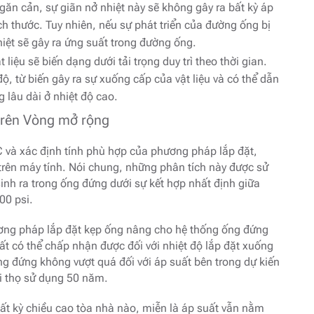
găn cản, sự giãn nở nhiệt này sẽ không gây ra bất kỳ áp
ích thước. Tuy nhiên, nếu sự phát triển của đường ống bị
iệt sẽ gây ra ứng suất trong đường ống.
liệu sẽ biến dạng dưới tải trọng duy trì theo thời gian.
ộ, từ biến gây ra sự xuống cấp của vật liệu và có thể dẫn
 lâu dài ở nhiệt độ cao.
 trên Vòng mở rộng
và xác định tính phù hợp của phương pháp lắp đặt,
 trên máy tính. Nói chung, những phân tích này được sử
inh ra trong ống đứng dưới sự kết hợp nhất định giữa
00 psi.
ương pháp lắp đặt kẹp ống nâng cho hệ thống ống đứng
 có thể chấp nhận được đối với nhiệt độ lắp đặt xuống
ng đứng không vượt quá đối với áp suất bên trong dự kiến
ổi thọ sử dụng 50 năm.
bất kỳ chiều cao tòa nhà nào, miễn là áp suất vẫn nằm