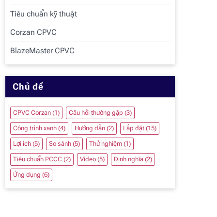
Tiêu chuẩn kỹ thuật
Corzan CPVC
BlazeMaster CPVC
Chủ đề
CPVC Corzan
(1)
Câu hỏi thường gặp
(3)
Công trình xanh
(4)
Hướng dẫn
(2)
Lắp đặt
(15)
Lợi ích
(5)
So sánh
(5)
Thử nghiệm
(1)
Tiêu chuẩn PCCC
(2)
Video
(5)
Định nghĩa
(2)
Ứng dụng
(6)