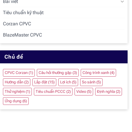
Bài viết
Tiêu chuẩn kỹ thuật
Corzan CPVC
BlazeMaster CPVC
Chủ đề
CPVC Corzan
(1)
Câu hỏi thường gặp
(3)
Công trình xanh
(4)
Hướng dẫn
(2)
Lắp đặt
(15)
Lợi ích
(5)
So sánh
(5)
Thử nghiệm
(1)
Tiêu chuẩn PCCC
(2)
Video
(5)
Định nghĩa
(2)
Ứng dụng
(6)