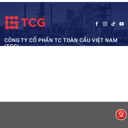
CÔNG TY CỔ PHẦN TC TOÀN CẦU VIỆT NAM
(TCG)
Trụ sở chính:
Tầng 5, Tòa nhà HUD3, số 121-123 Tô Hiệu, Hà
Kho: SEC – Mỹ Đình – Hà Nội:
Đông, Hà Nội
0962984114
ae01@tcg-corporation.com
Copyright © 2023 by tctoancau.com All Rights Reserved
Giới thiệu
Sản phẩm
Dự án
Tài nguyên
Liên hệ
Sitemap