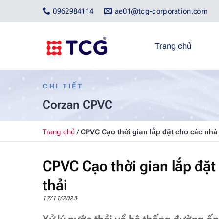
Bỏ
0962984114
ae01@tcg-corporation.com
qua
nội
dung
Trang chủ
CHI TIẾT
Corzan CPVC
Trang chủ
/
CPVC Cạo thời gian lắp đặt cho các nhà 
CPVC Cạo thời gian lắp đặt
thải
17/11/2023