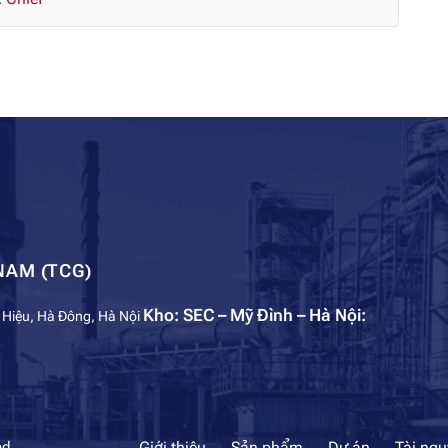
NAM (TCG)
Kho: SEC – Mỹ Đình – Hà Nội:
 Hiệu, Hà Đông, Hà Nội
Giới thiệu
Sản phẩm
Dự án
Tài ng
ed