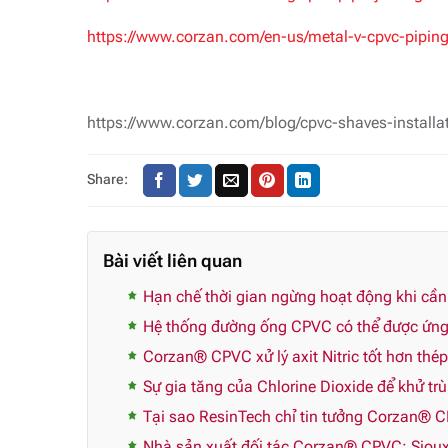
https://www.corzan.com/en-us/metal-v-cpvc-pipin
https://www.corzan.com/blog/cpvc-shaves-installa
Share:
Bài viết liên quan
Hạn chế thời gian ngừng hoạt động khi cầ
Hệ thống đường ống CPVC có thể được ứng 
Corzan® CPVC xử lý axit Nitric tốt hơn thé
Sự gia tăng của Chlorine Dioxide để khử tr
Tại sao ResinTech chỉ tin tưởng Corzan® 
Nhà sản xuất đối tác Corzan® CPVC: Sioux