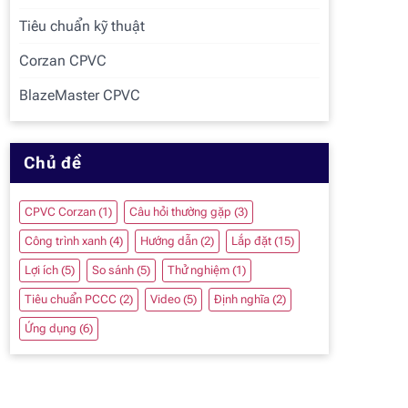
Tiêu chuẩn kỹ thuật
Corzan CPVC
BlazeMaster CPVC
Chủ đề
CPVC Corzan
(1)
Câu hỏi thường gặp
(3)
Công trình xanh
(4)
Hướng dẫn
(2)
Lắp đặt
(15)
Lợi ích
(5)
So sánh
(5)
Thử nghiệm
(1)
Tiêu chuẩn PCCC
(2)
Video
(5)
Định nghĩa
(2)
Ứng dụng
(6)