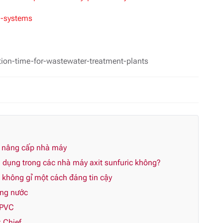
g-systems
tion-time-for-wastewater-treatment-plants
n nâng cấp nhà máy
dụng trong các nhà máy axit sunfuric không?
p không gỉ một cách đáng tin cậy
ùng nước
CPVC
 Chief