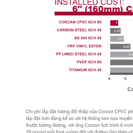
Chi phí lắp đặt tương đối thấp của Corzan CPVC p
lắp đặt hơn đáng kể so với hệ thống kim loại truyề
thước tương đương, với ống Corzan lịch trình 6 inc
29 pound mỗi foot vuông đối với đường ống thép có