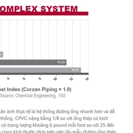
hản ánh thực tế là hệ thống đường ống nhanh hơn và dễ
n thống. CPVC nặng bằng 1/8 so với ống thép có kích
h có trọng lượng khoảng 6 pound mỗi foot so với 25 đến
 cùng kích thước (dựa trên việc lấy mẫu đường ống thép