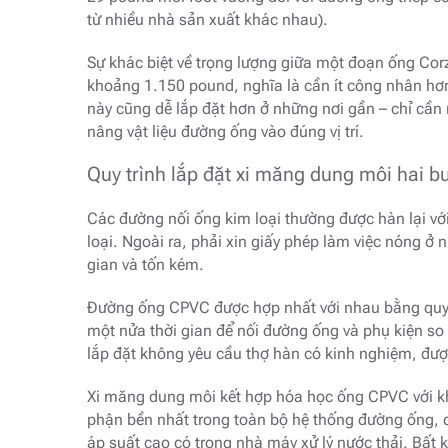
từ nhiều nhà sản xuất khác nhau).
Sự khác biệt về trọng lượng giữa một đoạn ống Corz
khoảng 1.150 pound, nghĩa là cần ít công nhân hơn
này cũng dễ lắp đặt hơn ở những nơi gần – chỉ cần 
nâng vật liệu đường ống vào đúng vị trí.
Quy trình lắp đặt xi măng dung môi hai b
Các đường nối ống kim loại thường được hàn lại với
loại. Ngoài ra, phải xin giấy phép làm việc nóng ở 
gian và tốn kém.
Đường ống CPVC được hợp nhất với nhau bằng quy 
một nửa thời gian để nối đường ống và phụ kiện so 
lắp đặt không yêu cầu thợ hàn có kinh nghiệm, đư
Xi măng dung môi kết hợp hóa học ống CPVC với khớ
phận bền nhất trong toàn bộ hệ thống đường ống, c
áp suất cao có trong nhà máy xử lý nước thải. Bất 