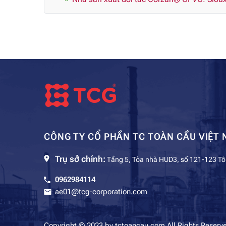
CÔNG TY CỔ PHẦN TC TOÀN CẦU VIỆT 
Trụ sở chính:
Tầng 5, Tòa nhà HUD3, số 121-123 Tô
0962984114
ae01@tcg-corporation.com
Copyright © 2023 by tctoancau.com All Rights Reserv