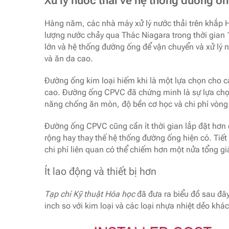
Xử lý nước thải về hệ thống đường ố
Hàng năm, các nhà máy xử lý nước thải trên khắp 
lượng nước chảy qua Thác Niagara trong thời gian 1
lớn và hệ thống đường ống để vận chuyển và xử lý 
và ăn da cao.
Đường ống kim loại hiếm khi là một lựa chọn cho c
cao. Đường ống CPVC đã chứng minh là sự lựa chọn 
năng chống ăn mòn, độ bền cơ học và chi phí vòng
Đường ống CPVC cũng cần ít thời gian lắp đặt hơn 
rộng hay thay thế hệ thống đường ống hiện có. Tiết k
chi phí liên quan có thể chiếm hơn một nửa tổng g
Ít lao động và thiết bị hơn
Tạp chí Kỹ thuật Hóa học
đã đưa ra biểu đồ sau đâ
inch so với kim loại và các loại nhựa nhiệt dẻo khác