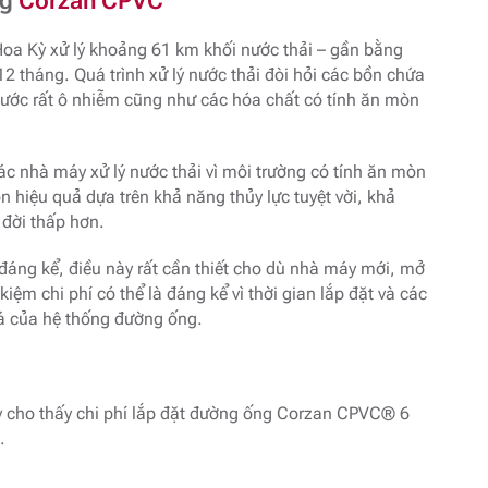
ng
Corzan CPVC
Hoa Kỳ xử lý khoảng 61 km khối nước thải – gần bằng
2 tháng. Quá trình xử lý nước thải đòi hỏi các bồn chứa
nước rất ô nhiễm cũng như các hóa chất có tính ăn mòn
ác nhà máy xử lý nước thải vì môi trường có tính ăn mòn
hiệu quả dựa trên khả năng thủy lực tuyệt vời, khả
 đời thấp hơn.
đáng kể, điều này rất cần thiết cho dù nhà máy mới, mở
iệm chi phí có thể là đáng kể vì thời gian lắp đặt và các
iá của hệ thống đường ống.
y cho thấy chi phí lắp đặt đường ống Corzan CPVC® 6
.