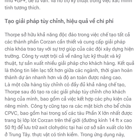
như +GF+, để tư vấn. và hỗ trợ kỹ thuật trong việc xác minh
tính tương thích.
Tạo giải pháp tùy chỉnh, hiệu quả về chi phí
Thorpe sở hữu khả năng độc đáo trong việc chế tạo tất cả
các thành phần Corzan cần thiết và cung cấp giải pháp
chìa khóa trao tay với sự trợ giúp của các đội xây dựng hiện
trường. Công ty vượt trội cả về năng lực kỹ thuật và kỹ
thuật, tự sản xuất nhiều giải pháp cho khách hàng. Kết quả
là thông tin liên lạc tốt hơn giữa các ngành, thời gian hoàn
thành dự án nhanh hơn và độ an toàn được nâng cao.
Là một cửa hàng tùy chỉnh có đầy đủ khả năng chế tạo,
Thorpe sau đó tạo ra các giải pháp tùy chỉnh cho khách
hàng của mình, bao gồm cả việc kết hợp các phụ kiện của
riêng mình. Công ty cũng tạo ra các mặt bích cho bể chứa
CPVC, bao gồm hai trong số các tàu Phần X lớn nhất được
trang bị lớp lót Corzan trên thế giới (đường kính 14 ft x cao
50 ft) để lưu trữ axit clohydric tại hai cơ sở sản xuất clo lớn
ở Trung Tây. thực vật có tính kiềm. Trong ứng dụng này,