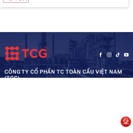
CÔNG TY CỔ PHẦN TC TOÀN CẦU VIỆT NAM
(TCG)
Trụ sở chính:
Tầng 5, Tòa nhà HUD3, số 121-123 Tô Hiệu, Hà
Kho: SEC – Mỹ Đình – Hà Nội:
Đông, Hà Nội
0962984114
ae01@tcg-corporation.com
Copyright © 2023 by tctoancau.com All Rights Reserved
Giới thiệu
Sản phẩm
Dự án
Tài nguyên
Liên hệ
Sitemap