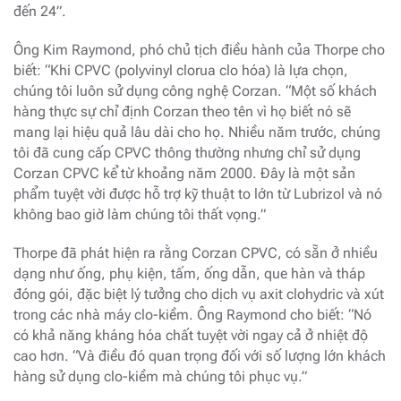
đến 24”.
Ông Kim Raymond, phó chủ tịch điều hành của Thorpe cho
biết: “Khi CPVC (polyvinyl clorua clo hóa) là lựa chọn,
chúng tôi luôn sử dụng công nghệ Corzan. “Một số khách
hàng thực sự chỉ định Corzan theo tên vì họ biết nó sẽ
mang lại hiệu quả lâu dài cho họ. Nhiều năm trước, chúng
tôi đã cung cấp CPVC thông thường nhưng chỉ sử dụng
Corzan CPVC kể từ khoảng năm 2000. Đây là một sản
phẩm tuyệt vời được hỗ trợ kỹ thuật to lớn từ Lubrizol và nó
không bao giờ làm chúng tôi thất vọng.”
Thorpe đã phát hiện ra rằng Corzan CPVC, có sẵn ở nhiều
dạng như ống, phụ kiện, tấm, ống dẫn, que hàn và tháp
đóng gói, đặc biệt lý tưởng cho dịch vụ axit clohydric và xút
trong các nhà máy clo-kiềm. Ông Raymond cho biết: “Nó
có khả năng kháng hóa chất tuyệt vời ngay cả ở nhiệt độ
cao hơn. “Và điều đó quan trọng đối với số lượng lớn khách
hàng sử dụng clo-kiềm mà chúng tôi phục vụ.”