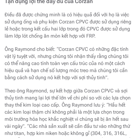
Tận dụng lợi thế đầy đủ của Corzan
Điều đã được chứng minh là có hiệu quả đối với họ là việc
sử dụng ống và phụ kiện Corzan CPVC được sử dụng riêng
lẻ hoặc trong kết cấu hai lớp trong đó CPVC được sử dụng
làm lớp lót chống ăn mòn kết hợp với FRP.
Ông Raymond cho biết: “Corzan CPVC có những đặc tính
vật lý tuyệt vời, nhưng chúng tôi nhận thấy rằng chúng tôi
có thể nâng cao tính toàn vẹn cấu trúc của nó một cách
hiệu quả và hạn chế số lượng móc treo mà chúng tôi cần
bằng cách sử dụng nó kết hợp với sợi thủy tinh”.
Theo ông Raymond, sự kết hợp giữa Corzan CPVC và sợi
thủy tinh mang lại lợi thế lớn về chi phí so với các lựa chọn
thay thế kim loại cao cấp. Ông Raymond lưu ý: “Hầu hết
các kim loại thậm chí không phải là một lựa chọn trong
môi trường hóa học khắc nghiệt vì chúng sẽ bị ăn hết sau
vài ngày”. “Các nhà sản xuất sẽ cần đầu tư vào những thứ
như titan, hợp kim niken hoặc không gỉ (304, 316, 316L,