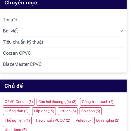
Chuyên mục
Tin tức
Bài viết
Tiêu chuẩn kỹ thuật
Corzan CPVC
BlazeMaster CPVC
Chủ đề
CPVC Corzan
(1)
Câu hỏi thường gặp
(3)
Công trình xanh
(4)
Hướng dẫn
(2)
Lắp đặt
(15)
Lợi ích
(5)
So sánh
(5)
Thử nghiệm
(1)
Tiêu chuẩn PCCC
(2)
Video
(5)
Định nghĩa
(2)
Ứng dụng
(6)