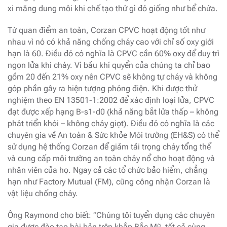
xi măng dung môi khi chế tạo thứ gì đó giống như bể chứa.
Từ quan điểm an toàn, Corzan CPVC hoạt động tốt như
nhau vì nó có khả năng chống cháy cao với chỉ số oxy giới
hạn là 60. Điều đó có nghĩa là CPVC cần 60% oxy để duy trì
ngọn lửa khi cháy. Vì bầu khí quyển của chúng ta chỉ bao
gồm 20 đến 21% oxy nên CPVC sẽ không tự cháy và không
góp phần gây ra hiện tượng phóng điện. Khi được thử
nghiệm theo EN 13501-1:2002 để xác định loại lửa, CPVC
đạt được xếp hạng B-s1-d0 (khả năng bắt lửa thấp – không
phát triển khói – không cháy giọt). Điều đó có nghĩa là các
chuyên gia về An toàn & Sức khỏe Môi trường (EH&S) có thể
sử dụng hệ thống Corzan để giảm tải trọng cháy tổng thể
và cung cấp môi trường an toàn cháy nổ cho hoạt động và
nhân viên của họ. Ngay cả các tổ chức bảo hiểm, chẳng
hạn như Factory Mutual (FM), cũng công nhận Corzan là
vật liệu chống cháy.
Ông Raymond cho biết: “Chúng tôi tuyển dụng các chuyên
gia được đào tạo bài bản trên khắp Bắc Mỹ, tất cả cùng