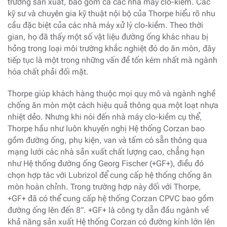
trường sản xuất, bao gồm cả các nhà máy clo-kiềm. Các
kỹ sư và chuyên gia kỹ thuật nội bộ của Thorpe hiểu rõ nhu
cầu đặc biệt của các nhà máy xử lý clo-kiềm. Theo thời
gian, họ đã thấy một số vật liệu đường ống khác nhau bị
hỏng trong loại môi trường khắc nghiệt đó do ăn mòn, đây
tiếp tục là một trong những vấn đề tốn kém nhất mà ngành
hóa chất phải đối mặt.
Thorpe giúp khách hàng thuộc mọi quy mô và ngành nghề
chống ăn mòn một cách hiệu quả thông qua một loạt nhựa
nhiệt dẻo. Nhưng khi nói đến nhà máy clo-kiềm cụ thể,
Thorpe hầu như luôn khuyến nghị Hệ thống Corzan bao
gồm đường ống, phụ kiện, van và tấm có sẵn thông qua
mạng lưới các nhà sản xuất chất lượng cao, chẳng hạn
như Hệ thống đường ống Georg Fischer (+GF+), điều đó
chọn hợp tác với Lubrizol để cung cấp hệ thống chống ăn
mòn hoàn chỉnh. Trong trường hợp này đối với Thorpe,
+GF+ đã có thể cung cấp hệ thống Corzan CPVC bao gồm
đường ống lên đến 8”. +GF+ là công ty dẫn đầu ngành về
khả năng sản xuất Hệ thống Corzan có đường kính lớn lên