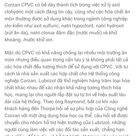
Corzan CPVC có bề dày thành tích trong việc xử lý axit
clohydric một cách đáng tin cậy, cũng như các hóa chất ăn
mòn thường được sử dụng khác trong ngành công nghiệp
clo-kiềm như axit sulfuric, natri hypoclorit, natri hydroxit
(xút ăn da), natri clorua đậm đặc (nước muối) và khử
khoáng. /nước khử ion.
Mặc dù CPVC có khả năng chống lại nhiều môi trường ăn
mòn nhưng điều quan trọng cần lưu ý là không phải tất cả
các hóa chất đều tương thích để sử dụng với CPVC. Với tư
cách là nhà sản xuất các hợp chất cho Hệ thống công
nghiệp Corzan, Lubrizol đã thử nghiệm hàng trăm loại hóa
chất khác nhau để xác nhận khả năng tương thích hóa
học, mang lại cho người lắp đặt sự tự tin về hiệu suất lâu
dài của hệ thống. Theo ông Raymond, bất cứ khi nào
khách hàng đến Thorpe hỏi về sự phù hợp của Công nghệ
Corzan với một ứng dụng hóa học cụ thể, câu hỏi sẽ được
chuyển cho nhóm hỗ trợ hiện trường của Lubrizol, những
người cùng làm việc với các đối tác sản xuất, chẳng hạn