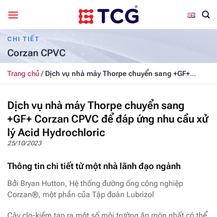
Bỏ
qua
nội
CHI TIẾT
dung
Corzan CPVC
Trang chủ
/
Dịch vụ nhà máy Thorpe chuyển sang +GF+
Corzan CPVC để đáp ứng nhu cầu xử lý Acid Hydrochloric
Dịch vụ nhà máy Thorpe chuyển sang
+GF+ Corzan CPVC để đáp ứng nhu cầu xử
lý Acid Hydrochloric
25/10/2023
Thông tin chi tiết từ một nhà lãnh đạo ngành
Bởi Bryan Hutton, Hệ thống đường ống công nghiệp
Corzan®, một phần của Tập đoàn Lubrizol
Cây clo-kiềm tạo ra một số môi trường ăn mòn nhất có thể