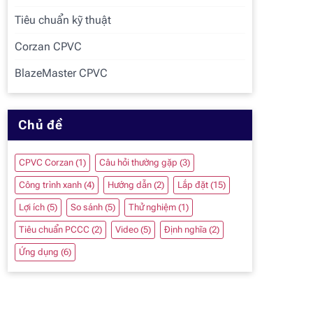
Tiêu chuẩn kỹ thuật
Corzan CPVC
BlazeMaster CPVC
Chủ đề
CPVC Corzan
(1)
Câu hỏi thường gặp
(3)
Công trình xanh
(4)
Hướng dẫn
(2)
Lắp đặt
(15)
Lợi ích
(5)
So sánh
(5)
Thử nghiệm
(1)
Tiêu chuẩn PCCC
(2)
Video
(5)
Định nghĩa
(2)
Ứng dụng
(6)