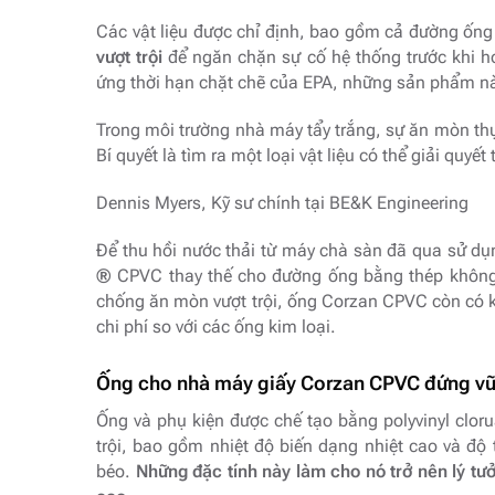
Các vật liệu được chỉ định, bao gồm cả đường ốn
vượt trội
để ngăn chặn sự cố hệ thống trước khi ho
ứng thời hạn chặt chẽ của EPA, những sản phẩm n
Trong môi trường nhà máy tẩy trắng, sự ăn mòn thự
Bí quyết là tìm ra một loại vật liệu có thể giải quyế
Dennis Myers, Kỹ sư chính tại BE&K Engineering
Để thu hồi nước thải từ máy chà sàn đã qua sử dụ
®
CPVC thay thế cho đường ống bằng thép không gỉ
chống ăn mòn vượt trội, ống Corzan CPVC còn có 
chi phí so với các ống kim loại.
Ống cho nhà máy giấy Corzan CPVC
đứng vữ
Ống và phụ kiện được chế tạo bằng polyvinyl clor
trội, bao gồm nhiệt độ biến dạng nhiệt cao và độ 
béo.
Những đặc tính này làm cho nó trở nên lý tưở