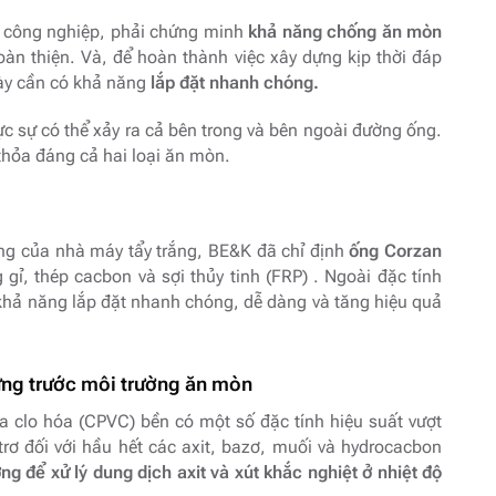
g công nghiệp, phải chứng minh
khả năng chống ăn mòn
àn thiện. Và, để hoàn thành việc xây dựng kịp thời đáp
ày cần có khả năng
lắp đặt nhanh chóng.
c sự có thể xảy ra cả bên trong và bên ngoài đường ống.
t thỏa đáng cả hai loại ăn mòn.
ng của nhà máy tẩy trắng, BE&K đã chỉ định
ống Corzan
, thép cacbon và sợi thủy tinh (FRP) . Ngoài đặc tính
khả năng lắp đặt nhanh chóng, dễ dàng và tăng hiệu quả
ng trước môi trường ăn mòn
ua clo hóa (CPVC) bền có một số đặc tính hiệu suất vượt
trơ đối với hầu hết các axit, bazơ, muối và hydrocacbon
ng để xử lý dung dịch axit và xút khắc nghiệt ở nhiệt độ