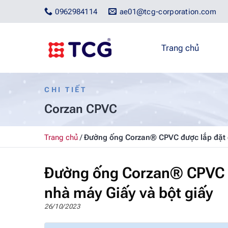
Bỏ
0962984114
ae01@tcg-corporation.com
qua
nội
dung
Trang chủ
CHI TIẾT
Corzan CPVC
Trang chủ
/
Đường ống Corzan® CPVC được lắp đặt c
Đường ống Corzan® CPVC đ
nhà máy Giấy và bột giấy
26/10/2023