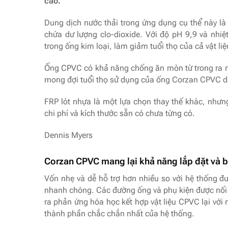
cao.
Dung dịch nước thải trong ứng dụng cụ thể này là 
chứa dư lượng clo-dioxide. Với độ pH 9,9 và nhi
trong ống kim loại, làm giảm tuổi thọ của cả vật li
Ống CPVC có khả năng chống ăn mòn từ trong ra ng
mong đợi tuổi thọ sử dụng của ống Corzan CPVC dà
FRP lót nhựa là một lựa chọn thay thế khác, nhưn
chi phí và kích thước sẵn có chưa từng có.
Dennis Myers
Corzan CPVC mang lại khả năng lắp đặt và b
Vốn nhẹ và dễ hỗ trợ hơn nhiều so với hệ thống 
nhanh chóng. Các đường ống và phụ kiện được nối
ra phản ứng hóa học kết hợp vật liệu CPVC lại với 
thành phần chắc chắn nhất của hệ thống.