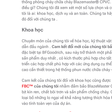
thống phòng cháy chữa cháy Blazemaster® CPVC.
điều gì? Chúng tôi đã xem xét một số lựa chọn và c
tôi là ai: khoa học, dịch vụ và an toàn. Chúng ta h
đó đối với chúng ta .
Khoa học
Chuyên môn của chúng tôi về hóa học, kỹ thuật vậ
dẫn đầu ngành .
Cam kết đổi mới của chúng tôi b
đặc biệt tại BFGoodrich, sau này trở thành một phầ
sản phẩm duy nhất , có kích thước phù hợp cho tất
triển các hợp chất phù hợp với các ứng dụng cụ th
cao cần thiết trong hệ thống phun nước chữa cháy –
Cam kết của chúng tôi đối với khoa học cũng được
FBC™
của chúng tôi
nhằm đảm bảo BlazeMaster CP
bịt kín ren, chất bôi trơn và sản phẩm chống cháy
loại bỏ những lo ngại về khả năng tương thích hóa 
vào tính toàn vẹn của dự án.