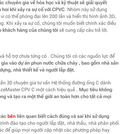
ác chuyên gia về hóa học và kỹ thuật sẽ giải quyết
 hoi khi xảy ra sự cố với CPVC
. Nhóm này sử dụng
vi có thể phóng đại lên 200 lần và hiển thị hình ảnh 3D,
g. Khi xảy ra sự cố, chúng tôi muốn biết chính xác điều
ho khách hàng của chúng tôi
sẽ cung cấp câu trả lời.
 hỗ trợ chưa từng có . Chúng tôi có các nguồn lực để
 gia vào dự án phun nước chữa cháy , bao gồm nhà sản
dựng, nhà thiết kế và người lắp đặt.
 gần 30 chuyên gia tư vấn Hệ thống đường ống C dành
lazeMaster CPV C một cách hiệu quả .
Mục tiêu không
ng và tạo ra một thế giới an toàn hơn cho tất cả mọi
 các
bên
liên quan biết cách đúng và sai khi sử dụng
rình đào tạo cho người lắp đặt, nhà thầu, nhà phân phối
hác để giúp mọi người cập nhật các phương pháp hay