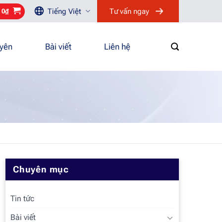
Tiếng Việt
Tư vấn ngay
/
0
₫
uyên
Bài viết
Liên hệ
Chuyên mục
Tin tức
Bài viết