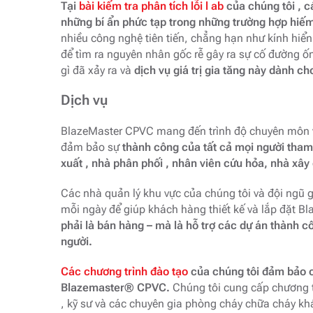
Tại
bài kiểm tra phân tích lỗi l ab
của chúng tôi , c
những bí ẩn phức tạp trong những trường hợp hiếm
nhiều công nghệ tiên tiến, chẳng hạn như kính hiển 
để tìm ra nguyên nhân gốc rễ gây ra sự cố đường ốn
gì đã xảy ra và
dịch vụ giá trị gia tăng này dành c
Dịch vụ
BlazeMaster CPVC mang đến trình độ chuyên môn và
đảm bảo sự
thành công của tất cả mọi người tham
xuất , nhà phân phối , nhân viên cứu hỏa, nhà xây 
Các nhà quản lý khu vực của chúng tôi và đội ngũ
mỗi ngày để giúp khách hàng thiết kế và lắp đặt B
phải là bán hàng – mà là hỗ trợ các dự án thành cô
người.
Các chương trình đào tạo
của chúng tôi đảm bảo
Blazemaster® CPVC.
Chúng tôi cung cấp chương t
, kỹ sư và các chuyên gia phòng cháy chữa cháy k