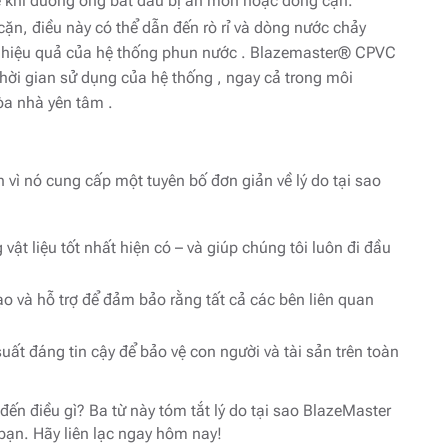
hề khi đường ống bắt đầu bị ăn mòn hoặc đóng cặn.
ặn, điều này có thể dẫn đến rò rỉ và dòng nước chảy
 hiệu quả của hệ thống phun nước . Blazemaster® CPVC
hời gian sử dụng của hệ thống , ngay cả trong môi
òa nhà yên tâm .
vì nó cung cấp một tuyên bố đơn giản về lý do tại sao
t liệu tốt nhất hiện có – và giúp chúng tôi luôn đi đầu
o và hỗ trợ để đảm bảo rằng tất cả các bên liên quan
uất đáng tin cậy để bảo vệ con người và tài sản trên toàn
n điều gì? Ba từ này tóm tắt lý do tại sao BlazeMaster
bạn. Hãy liên lạc ngay hôm nay!