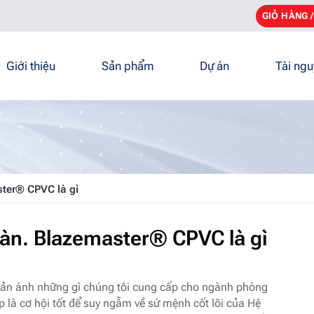
GIỎ HÀNG 
Giới thiệu
Sản phẩm
Dự án
Tài ng
ster® CPVC là gì
oàn. Blazemaster® CPVC là gì
phản ánh những gì chúng tôi cung cấp cho ngành phòng
p là cơ hội tốt để suy ngẫm về sứ mệnh cốt lõi của Hệ