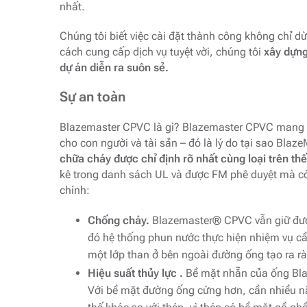
nhất.
Chúng tôi biết việc cài đặt thành công không chỉ 
cách cung cấp dịch vụ tuyệt vời, chúng tôi
xây dựng
dự án diễn ra suôn sẻ.
Sự an toàn
Blazemaster CPVC là gì? Blazemaster CPVC mang đế
cho con người và tài sản – đó là lý do tại sao Bla
chữa cháy được chỉ định rõ nhất cùng loại trên thế 
kê trong danh sách UL và được FM phê duyệt mà còn
chính:
Chống cháy.
Blazemaster® CPVC vẫn giữ được 
đó hệ thống phun nước thực hiện nhiệm vụ c
một lớp than ở bên ngoài đường ống tạo ra rà
Hiệu suất thủy lực .
Bề mặt nhẵn của ống Bla
Với bề mặt đường ống cứng hơn, cần nhiều n