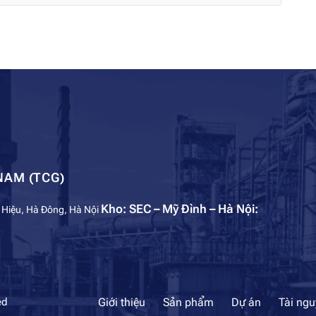
NAM (TCG)
Kho: SEC – Mỹ Đình – Hà Nội:
 Hiệu, Hà Đông, Hà Nội
Giới thiệu
Sản phẩm
Dự án
Tài ng
ed