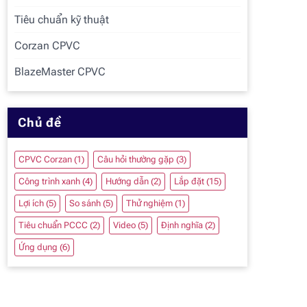
Tiêu chuẩn kỹ thuật
Corzan CPVC
BlazeMaster CPVC
Chủ đề
CPVC Corzan
(1)
Câu hỏi thường gặp
(3)
Công trình xanh
(4)
Hướng dẫn
(2)
Lắp đặt
(15)
Lợi ích
(5)
So sánh
(5)
Thử nghiệm
(1)
Tiêu chuẩn PCCC
(2)
Video
(5)
Định nghĩa
(2)
Ứng dụng
(6)