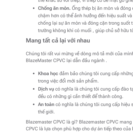
thế khác so với thép, vì thép có bề mặt gồ g
Chống ăn mòn.
Ống thép bị ăn mòn và đóng c
chậm hơn có thể ảnh hưởng đến hiệu suất và
chống lại sự ăn mòn và đóng cặn trong suốt t
trường không khí có muối , giúp chủ sở hữu t
Mang tất cả lại với nhau
Chúng tôi rất vui mừng về dòng mô tả mới của mình 
BlazeMaster CPVC lại dẫn đầu ngành .
Khoa học
đảm bảo chúng tôi cung cấp những vậ
trong việc đổi mới sản phẩm.
Dịch vụ
có nghĩa là chúng tôi cung cấp đào tạ
đều có những gì cần thiết để thành công.
An toàn
có nghĩa là chúng tôi cung cấp hiệu s
thế giới.
Blazemaster CPVC là gì? Blazemaster CPVC mang đế
CPVC là lựa chọn phù hợp cho dự án tiếp theo của 