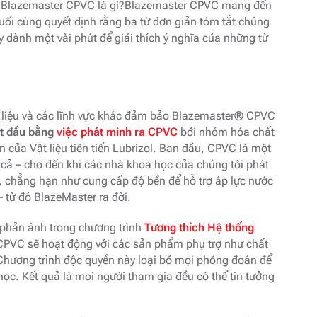
 Blazemaster CPVC là gì?Blazemaster CPVC mang đến
uối cùng quyết định rằng ba từ đơn giản tóm tắt chúng
ãy dành một vài phút để giải thích ý nghĩa của những từ
t liệu và các lĩnh vực khác đảm bảo Blazemaster® CPVC
ắt đầu bằng
việc phát minh ra CPVC
bởi nhóm hóa chất
n của Vật liệu tiên tiến Lubrizol. Ban đầu, CPVC là một
 cả – cho đến khi các nhà khoa học của chúng tôi phát
ể, chẳng hạn như cung cấp độ bền để hỗ trợ áp lực nước
 từ đó BlazeMaster ra đời.
 phản ánh trong chương trình
Tương thích Hệ thống
VC sẽ hoạt động với các sản phẩm phụ trợ như chất
. Chương trình độc quyền này loại bỏ mọi phỏng đoán để
học. Kết quả là mọi người tham gia đều có thể tin tưởng