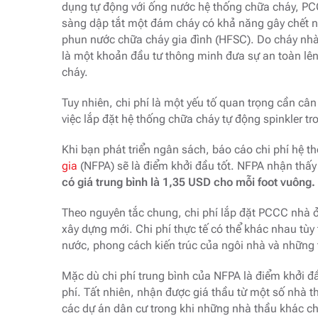
dụng tự động với ống nước hệ thống chữa cháy, PCC
sàng dập tắt một đám cháy có khả năng gây chết n
phun nước chữa cháy gia đình (HFSC). Do cháy nh
là một khoản đầu tư thông minh đưa sự an toàn lê
cháy.
Tuy nhiên, chi phí là một yếu tố quan trọng cần cân
việc lắp đặt hệ thống chữa cháy tự động spinkler tr
Khi bạn phát triển ngân sách, báo cáo chi phí hệ 
gia
(NFPA) sẽ là điểm khởi đầu tốt. NFPA nhận thấy
có giá trung bình là 1,35 USD cho mỗi foot vuông.
Theo nguyên tắc chung, chi phí lắp đặt PCCC nhà ở 
xây dựng mới. Chi phí thực tế có thể khác nhau tù
nước, phong cách kiến ​​trúc của ngôi nhà và những 
Mặc dù chi phí trung bình của NFPA là điểm khởi đ
phí. Tất nhiên, nhận được giá thầu từ một số nhà t
các dự án dân cư trong khi những nhà thầu khác ch