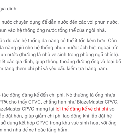
gia đình:
 nước chuyên dụng để dẫn nước đến các vòi phun nước.
un vào hệ thống ống nước tổng thể của ngôi nhà.
ặc dù các hệ thống đa năng có thể ít tốn kém hơn. Còn
đa năng giữ cho hệ thống phun nước tách biệt ngoại trừ
phun nước (thường là nhà vệ sinh trong phòng ngủ chính).
ết các gia đình, giúp thông thoáng đường ống và loại bỏ
àm tăng thêm chi phí và yêu cầu kiểm tra hàng năm.
 tác động đáng kể đến chi phí. Nó thường là ống nhựa,
FPA cho thấy CPVC, chẳng hạn như BlazeMaster CPVC,
BlazeMaster CPVC mang lại
lợi thế đáng kể về chi phí
so
p đặt hơn, giúp giảm chi phí lao động khi lắp đặt hệ
 sử dụng kết hợp CPVC trong khu vực sinh hoạt với ống
ện như nhà để xe hoặc tầng hầm.