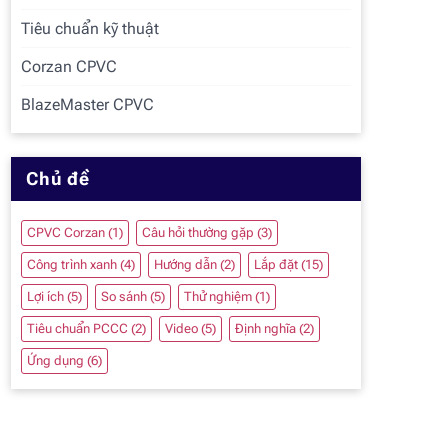
Tiêu chuẩn kỹ thuật
Corzan CPVC
BlazeMaster CPVC
Chủ đề
CPVC Corzan
(1)
Câu hỏi thường gặp
(3)
Công trình xanh
(4)
Hướng dẫn
(2)
Lắp đặt
(15)
Lợi ích
(5)
So sánh
(5)
Thử nghiệm
(1)
Tiêu chuẩn PCCC
(2)
Video
(5)
Định nghĩa
(2)
Ứng dụng
(6)