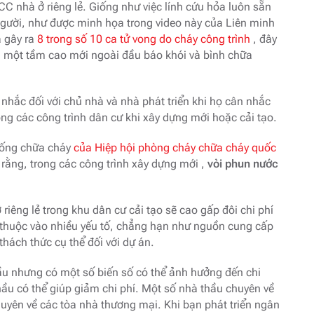
C nhà ở riêng lẻ. Giống như việc lính cứu hỏa luôn sẵn
gười, như được minh họa trong video này của Liên minh
à gây ra
8 trong số 10 ca tử vong do cháy công trình
, đây
n một tầm cao mới ngoài đầu báo khói và bình chữa
 nhắc đối với chủ nhà và nhà phát triển khi họ cân nhắc
ong các công trình dân cư khi xây dựng mới hoặc cải tạo.
thống chữa cháy
của Hiệp hội phòng cháy chữa cháy quốc
 rằng, trong các công trình xây dựng mới ,
vòi phun nước
riêng lẻ trong khu dân cư cải tạo sẽ cao gấp đôi chi phí
y thuộc vào nhiều yếu tố, chẳng hạn như nguồn cung cấp
thách thức cụ thể đối với dự án.
ầu nhưng có một số biến số có thể ảnh hưởng đến chi
hầu có thể giúp giảm chi phí. Một số nhà thầu chuyên về
uyên về các tòa nhà thương mại. Khi bạn phát triển ngân