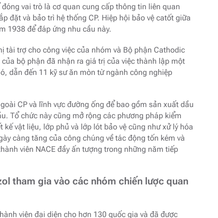
 đóng vai trò là cơ quan cung cấp thông tin liên quan
ắp đặt và bảo trì hệ thống CP. Hiệp hội bảo vệ catốt giữa
năm 1938 để đáp ứng nhu cầu này.
hị tài trợ cho công việc của nhóm và Bộ phận Cathodic
của bộ phận đã nhận ra giá trị của việc thành lập một
 nó, dẫn đến 11 kỹ sư ăn mòn từ ngành công nghiệp
oài CP và lĩnh vực đường ống để bao gồm sản xuất dầu
 dầu. Tổ chức này cũng mở rộng các phương pháp kiểm
kế vật liệu, lớp phủ và lớp lót bảo vệ cũng như xử lý hóa
 ngày càng tăng của công chúng về tác động tốn kém và
 thành viên NACE đầy ấn tượng trong những năm tiếp
zol tham gia vào các nhóm chiến lược quan
hành viên đại diện cho hơn 130 quốc gia và đã được