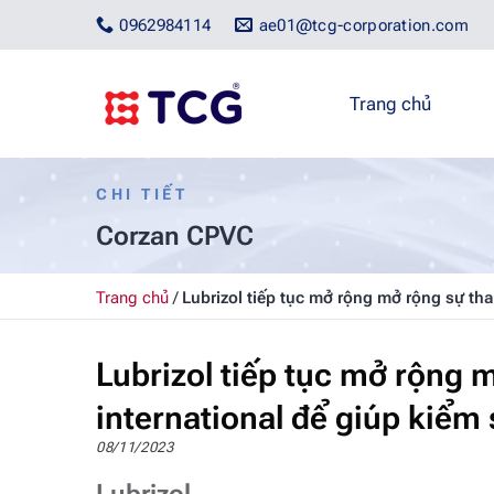
Bỏ
0962984114
ae01@tcg-corporation.com
qua
nội
dung
Trang chủ
CHI TIẾT
Corzan CPVC
Trang chủ
/
Lubrizol tiếp tục mở rộng mở rộng sự th
Lubrizol tiếp tục mở rộng 
international để giúp kiểm
08/11/2023