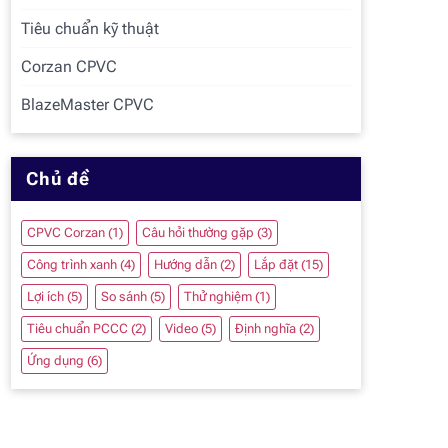
Tiêu chuẩn kỹ thuật
Corzan CPVC
BlazeMaster CPVC
Chủ đề
CPVC Corzan
(1)
Câu hỏi thường gặp
(3)
Công trình xanh
(4)
Hướng dẫn
(2)
Lắp đặt
(15)
Lợi ích
(5)
So sánh
(5)
Thử nghiệm
(1)
Tiêu chuẩn PCCC
(2)
Video
(5)
Định nghĩa
(2)
Ứng dụng
(6)