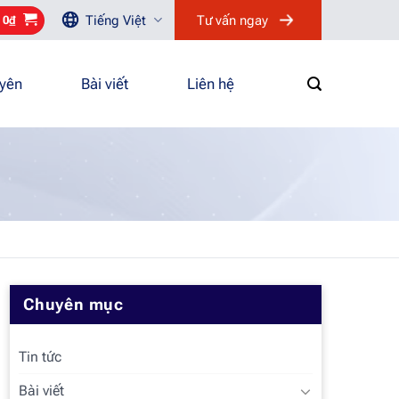
Tiếng Việt
Tư vấn ngay
/
0
₫
uyên
Bài viết
Liên hệ
Chuyên mục
Tin tức
Bài viết