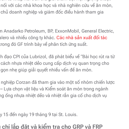
ết nối với các nhà khoa học và nhà nghiên cứu về ăn mòn,
c, chủ doanh nghiệp và giám đốc điều hành tham gia
 Anadarko Petroleum, BP, ExxonMobil, General Electric,
alero và nhiều công ty khác.
Các nhà sản xuất đối tác
trong đó GF trình bày về phân tích ứng suất.
h đạo CPI của Lubrizol, đã phát biểu về “Bài học rút ra từ
n cách nhựa nhiệt dẻo cung cấp dịch vụ quan trọng cho
gọn nhẹ giúp giải quyết nhiều vấn đề ăn mòn.
 nghiệp Corzan đã tham gia vào một số nhóm chiến lược
 Lựa chọn vật liệu và Kiểm soát ăn mòn trong ngành
 ống nhựa nhiệt dẻo và nhiệt rắn gia cố cho dịch vụ
15 đến ngày 19 tháng 9 tại St. Louis.
 chí lắp đặt và kiểm tra cho GRP và FRP