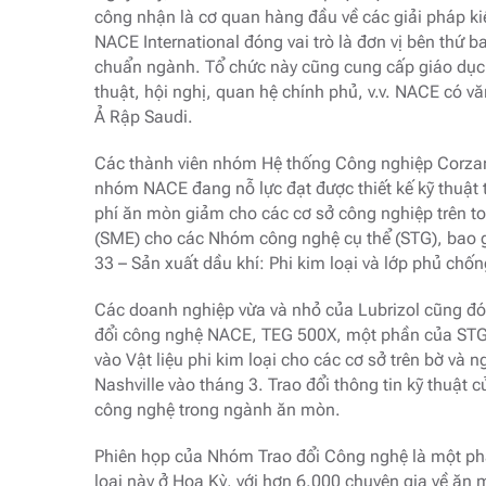
công nhận là cơ quan hàng đầu về các giải pháp ki
NACE International đóng vai trò là đơn vị bên thứ b
chuẩn ngành. Tổ chức này cũng cung cấp giáo dục 
thuật, hội nghị, quan hệ chính phủ, v.v. NACE có v
Ả Rập Saudi.
Các thành viên nhóm Hệ thống Công nghiệp Corzan
nhóm NACE đang nỗ lực đạt được thiết kế kỹ thuật t
phí ăn mòn giảm cho các cơ sở công nghiệp trên toà
(SME) cho các Nhóm công nghệ cụ thể (STG), bao g
33 – Sản xuất dầu khí: Phi kim loại và lớp phủ chố
Các doanh nghiệp vừa và nhỏ của Lubrizol cũng đóng
đổi công nghệ NACE, TEG 500X, một phần của STG 
vào Vật liệu phi kim loại cho các cơ sở trên bờ và ng
Nashville vào tháng 3. Trao đổi thông tin kỹ thuật 
công nghệ trong ngành ăn mòn.
Phiên họp của Nhóm Trao đổi Công nghệ là một phầ
loại này ở Hoa Kỳ, với hơn 6.000 chuyên gia về ăn m