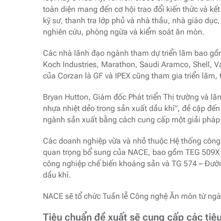
toàn diện mang đến cơ hội trao đổi kiến ​​thức và k
kỹ sư, thanh tra lớp phủ và nhà thầu, nhà giáo dụ
nghiên cứu, phòng ngừa và kiểm soát ăn mòn.
Các nhà lãnh đạo ngành tham dự triển lãm bao gồm
Koch Industries, Marathon, Saudi Aramco, Shell, V
của Corzan là GF và IPEX cũng tham gia triển lãm, 
Bryan Hutton, Giám đốc Phát triển Thị trường và lãn
nhựa nhiệt dẻo trong sản xuất dầu khí”, đề cập đế
ngành sản xuất bằng cách cung cấp một giải pháp 
Các doanh nghiệp vừa và nhỏ thuộc Hệ thống công
quan trọng bổ sung của NACE, bao gồm TEG 509X –
công nghiệp chế biến khoáng sản và TG 574 – Đường
dầu khí.
NACE sẽ tổ chức Tuần lễ Công nghệ Ăn mòn từ ngày 
Tiêu chuẩn đề xuất sẽ cung cấp các tiêu