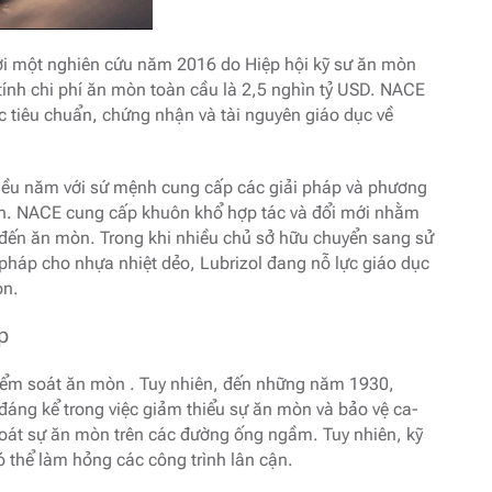
 với một nghiên cứu năm 2016 do Hiệp hội kỹ sư ăn mòn
tính chi phí ăn mòn toàn cầu là 2,5 nghìn tỷ USD. NACE
các tiêu chuẩn, chứng nhận và tài nguyên giáo dục về
nhiều năm với sứ mệnh cung cấp các giải pháp và phương
òn. NACE cung cấp khuôn khổ hợp tác và đổi mới nhằm
n đến ăn mòn. Trong khi nhiều chủ sở hữu chuyển sang sử
i pháp cho nhựa nhiệt dẻo, Lubrizol đang nỗ lực giáo dục
òn.
p
c kiểm soát ăn mòn . Tuy nhiên, đến những năm 1930,
áng kể trong việc giảm thiểu sự ăn mòn và bảo vệ ca-
soát sự ăn mòn trên các đường ống ngầm. Tuy nhiên, kỹ
ó thể làm hỏng các công trình lân cận.