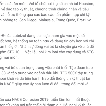
ểm soát ăn mòn. Với tổ chức có trụ sở chính tại Houston,
a về đào tạo kỹ thuật, chương trình chứng nhận và tiêu
và hỗ trợ thông qua các báo cáo, ấn phẩm, tạp chí kỹ
ăn phòng tại San Diego, Malaysia, Trung Quốc, Brazil và
® của Lubrizol đang tích cực tham gia vào một số
ốt hơn, hệ thống an toàn hơn và đáng tin cậy hơn với chi
n thế giới. Nhân sự đóng vai trò là chuyên gia về chủ đề
ồm STG 10 — Vật liệu phi kim loại cho xây dựng và STG
ng mài mòn.
 vai trò quan trọng trong việc phát triển Tập đoàn trao
33 và tập trung vào ngành dầu khí. TEG 500X tập trung
oài khơi và đã tiến hành Trao đổi thông tin kỹ thuật tại
của NACE giúp các ủy ban luôn đi đầu trong đổi mới và
n của NACE Corrosion 2019, triển lãm lớn nhất thuộc
òn từ khắp nơi trên thế giới tham dự. Hội nghị kỹ thuật