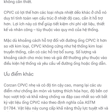
không cần thiết.
CPVC có lợi thế hơn các loại nhựa nhiệt dẻo khác ở chỗ nó
duy trì tính toàn vẹn cấu trúc ở nhiệt độ cao, cần ít hỗ trợ
hơn. Lợi ích này có thể giúp tiết kiệm chi phí vật liệu, thiết
kế và nhân công – tùy thuộc vào quy mô của hệ thống.
Mặc dù khoảng cách hỗ trợ đối với đường ống CPVC ít hơn
so với kim loại, CPVC không cứng như hệ thống kim loại
truyền thống, cần có các hỗ trợ bổ sung. Số lượng và
khoảng cách cho móc treo và giá đỡ thường phụ thuộc vào
điều kiện hệ thống và yêu cầu về đường ống hoặc ống dẫn.
Ưu điểm khác
Corzan CPVC nhẹ và có độ tin cậy cao, mang lại các ưu
điểm như chống ăn mòn và tương thích hóa học, độ bền cơ
học vượt trội và khả năng chống va đập cao nhất so với bất
kỳ vật liệu ống CPVC nào theo định nghĩa của ASTM
D1784. Vật liệu này cung cấp khả năng thủy lực tuyệt vời và