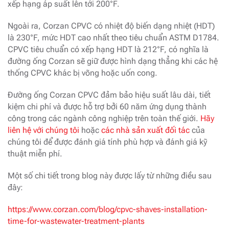
xếp hạng áp suất lên tới 200°F.
Ngoài ra, Corzan CPVC có nhiệt độ biến dạng nhiệt (HDT)
là 230°F, mức HDT cao nhất theo tiêu chuẩn ASTM D1784.
CPVC tiêu chuẩn có xếp hạng HDT là 212°F, có nghĩa là
đường ống Corzan sẽ giữ được hình dạng thẳng khi các hệ
thống CPVC khác bị võng hoặc uốn cong.
Đường ống Corzan CPVC đảm bảo hiệu suất lâu dài, tiết
kiệm chi phí và được hỗ trợ bởi 60 năm ứng dụng thành
công trong các ngành công nghiệp trên toàn thế giới.
Hãy
liên hệ với chúng tôi
hoặc
các nhà sản xuất đối tác
của
chúng tôi để được đánh giá tính phù hợp và đánh giá kỹ
thuật miễn phí.
Một số chi tiết trong blog này được lấy từ những điều sau
đây:
https://www.corzan.com/blog/cpvc-shaves-installation-
time-for-wastewater-treatment-plants