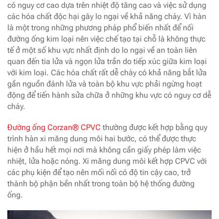
có nguy cơ cao dựa trên nhiệt độ tăng cao và việc sử dụng
các hóa chất độc hại gây lo ngại về khả năng cháy. Vì hàn
là một trong những phương pháp phổ biến nhất để nối
đường ống kim loại nên việc chế tạo tại chỗ là không thực
tế ở một số khu vực nhất định do lo ngại về an toàn liên
quan đến tia lửa và ngọn lửa trần do tiếp xúc giữa kim loại
với kim loại. Các hóa chất rất dễ cháy có khả năng bắt lửa
gần nguồn đánh lửa và toàn bộ khu vực phải ngừng hoạt
động để tiến hành sửa chữa ở những khu vực có nguy cơ dễ
cháy.
Đường ống Corzan® CPVC
thường được kết hợp bằng quy
trình hàn xi măng dung môi hai bước, có thể được thực
hiện ở hầu hết mọi nơi mà không cần giấy phép làm việc
nhiệt, lửa hoặc nóng. Xi măng dung môi kết hợp CPVC với
các phụ kiện để tạo nên mối nối có độ tin cậy cao, trở
thành bộ phận bền nhất trong toàn bộ hệ thống đường
ống.