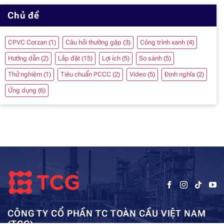
Chủ đề
CPVC Corzan
(1)
Câu hỏi thường gặp
(3)
Công trình xanh
(4)
Hướng dẫn
(2)
Lắp đặt
(15)
Lợi ích
(5)
So sánh
(5)
Thử nghiệm
(1)
Tiêu chuẩn PCCC
(2)
Video
(5)
Định nghĩa
(2)
Ứng dụng
(6)
CÔNG TY CỔ PHẦN TC TOÀN CẦU VIỆT NAM
(TCG)