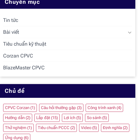
Chuyên mục
Tin tức
Bài viết
Tiêu chuẩn kỹ thuật
Corzan CPVC
BlazeMaster CPVC
Chủ đề
CPVC Corzan
(1)
Câu hỏi thường gặp
(3)
Công trình xanh
(4)
Hướng dẫn
(2)
Lắp đặt
(15)
Lợi ích
(5)
So sánh
(5)
Thử nghiệm
(1)
Tiêu chuẩn PCCC
(2)
Video
(5)
Định nghĩa
(2)
Ứng dụng
(6)