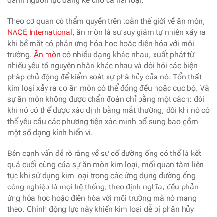
dành nguồn lực đáng kể cho cả hai loại.
Theo cơ quan có thẩm quyền trên toàn thế giới về ăn mòn,
NACE International
, ăn mòn là sự suy giảm tự nhiên xảy ra
khi bề mặt có phản ứng hóa học hoặc điện hóa với môi
trường.
Ăn mòn
có nhiều dạng khác nhau, xuất phát từ
nhiều yếu tố nguyên nhân khác nhau và đòi hỏi các biện
pháp chủ động để kiểm soát sự phá hủy của nó. Tổn thất
kim loại xảy ra do ăn mòn có thể đồng đều hoặc cục bộ. Và
sự ăn mòn không được chẩn đoán chỉ bằng một cách: đôi
khi nó có thể được xác định bằng mắt thường, đôi khi nó có
thể yêu cầu các phương tiện xác minh bổ sung bao gồm
một số dạng kính hiển vi.
Bên cạnh vấn đề rõ ràng về sự cố đường ống có thể là kết
quả cuối cùng của sự ăn mòn kim loại, mối quan tâm liên
tục khi sử dụng kim loại trong các ứng dụng đường ống
công nghiệp là mọi hệ thống, theo định nghĩa, đều phản
ứng hóa học hoặc điện hóa với môi trường mà nó mang
theo. Chính động lực này khiến kim loại dễ bị phân hủy