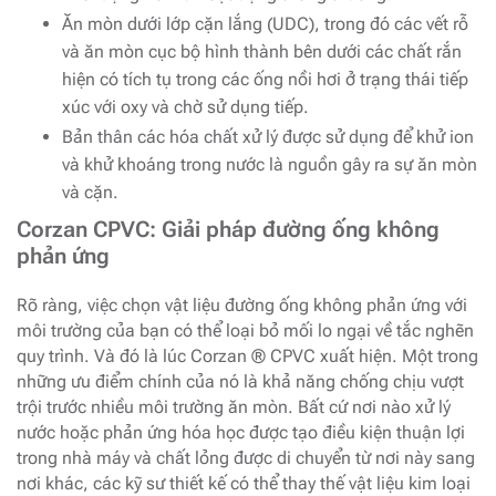
Ăn mòn dưới lớp cặn lắng (UDC), trong đó các vết rỗ
và ăn mòn cục bộ hình thành bên dưới các chất rắn
hiện có tích tụ trong các ống nồi hơi ở trạng thái tiếp
xúc với oxy và chờ sử dụng tiếp.
Bản thân các hóa chất xử lý được sử dụng để khử ion
và khử khoáng trong nước là nguồn gây ra sự ăn mòn
và cặn.
Corzan CPVC: Giải pháp đường ống không
phản ứng
Rõ ràng, việc chọn vật liệu đường ống không phản ứng với
môi trường của bạn có thể loại bỏ mối lo ngại về tắc nghẽn
quy trình. Và đó là lúc Corzan ® CPVC xuất hiện. Một trong
những ưu điểm chính của nó là khả năng chống chịu vượt
trội trước nhiều môi trường ăn mòn. Bất cứ nơi nào xử lý
nước hoặc phản ứng hóa học được tạo điều kiện thuận lợi
trong nhà máy và chất lỏng được di chuyển từ nơi này sang
nơi khác, các kỹ sư thiết kế có thể thay thế vật liệu kim loại