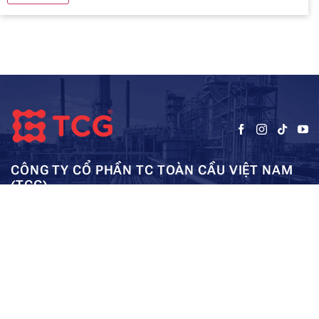
CÔNG TY CỔ PHẦN TC TOÀN CẦU VIỆT NAM
(TCG)
Trụ sở chính:
Tầng 5, Tòa nhà HUD3, số 121-123 Tô Hiệu, Hà
Kho: SEC – Mỹ Đình – Hà Nội:
Đông, Hà Nội
0962984114
ae01@tcg-corporation.com
Copyright © 2023 by tctoancau.com All Rights Reserved
Giới thiệu
Sản phẩm
Dự án
Tài nguyên
Liên hệ
Sitemap