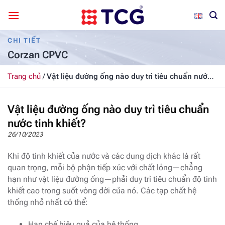
Bỏ
qua
nội
CHI TIẾT
dung
Corzan CPVC
Trang chủ
/
Vật liệu đường ống nào duy trì tiêu chuẩn nước
tinh khiết?
Vật liệu đường ống nào duy trì tiêu chuẩn
nước tinh khiết?
26/10/2023
Khi độ tinh khiết của nước và các dung dịch khác là rất
quan trọng, mỗi bộ phận tiếp xúc với chất lỏng—chẳng
hạn như vật liệu đường ống—phải duy trì tiêu chuẩn độ tinh
khiết cao trong suốt vòng đời của nó. Các tạp chất hệ
thống nhỏ nhất có thể:
Hạn chế hiệu quả của hệ thống