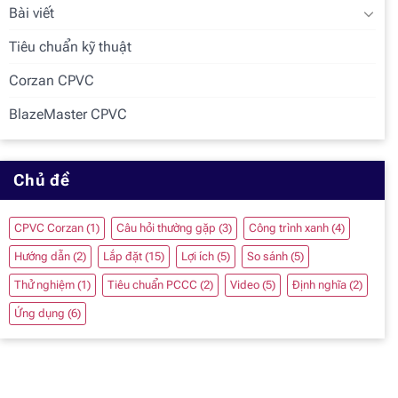
Bài viết
Tiêu chuẩn kỹ thuật
Corzan CPVC
BlazeMaster CPVC
Chủ đề
CPVC Corzan
(1)
Câu hỏi thường gặp
(3)
Công trình xanh
(4)
Hướng dẫn
(2)
Lắp đặt
(15)
Lợi ích
(5)
So sánh
(5)
Thử nghiệm
(1)
Tiêu chuẩn PCCC
(2)
Video
(5)
Định nghĩa
(2)
Ứng dụng
(6)