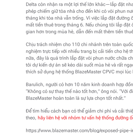
Delta còn nhận ra một lợi thế lớn khác—lắp đặt nha
phép chiếm giữ tòa nhà cho đến khi có vòi phun nướ
tháng khi tòa nhà vẫn trống. Vì việc lắp đặt đường
mất tiền thuê trong tháng 6. Nếu chúng tôi lắp đặt 
gian hơn trong mùa hè, dẫn đến mất thêm tiền thuê
Chịu trách nhiệm cho 110 chi nhánh trên toàn quốc
nghiệm trực tiếp với nhiều trang bị cải tiến cho hệ
nữa, đây là quá trình lắp đặt vòi phun nước chữa 
tôi dự kiến ​​dự án sẽ kéo dài suốt mùa hè và rất n
thích sử dụng hệ thống BlazeMaster CPVC mọi lúc hơ
Barulich, người có hơn 10 năm kinh doanh hợp đồng
“Không có sự thay thế nào tốt hơn,” ông nói. “Với đ
BlazeMaster hoàn toàn là sự lựa chọn tốt nhất.”
Để tìm hiểu cách bạn có thể giảm chi phí và cải th
theo,
hãy liên hệ với nhóm tư vấn hệ thống đường ố
https://www.blazemaster.com/blog/exposed-pipe-inst