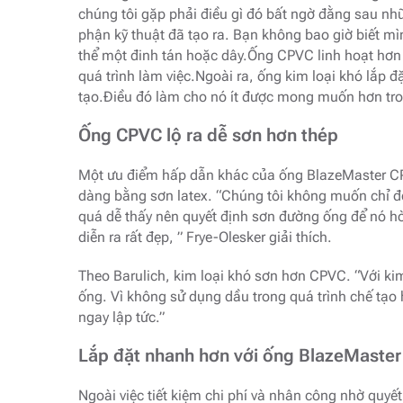
chúng tôi gặp phải điều gì đó bất ngờ đằng sau nh
phận kỹ thuật đã tạo ra. Bạn không bao giờ biết m
thể một đinh tán hoặc dây.Ống CPVC linh hoạt hơn 
quá trình làm việc.Ngoài ra, ống kim loại khó lắp đ
tạo.Điều đó làm cho nó ít được mong muốn hơn tron
Ống CPVC lộ ra dễ sơn hơn thép
Một ưu điểm hấp dẫn khác của ống BlazeMaster CPV
dàng bằng sơn latex. “Chúng tôi không muốn chỉ để
quá dễ thấy nên quyết định sơn đường ống để nó hò
diễn ra rất đẹp, ” Frye-Olesker giải thích.
Theo Barulich, kim loại khó sơn hơn CPVC. “Với kim
ống. Vì không sử dụng dầu trong quá trình chế tạ
ngay lập tức.”
Lắp đặt nhanh hơn với ống BlazeMaste
Ngoài việc tiết kiệm chi phí và nhân công nhờ quyế