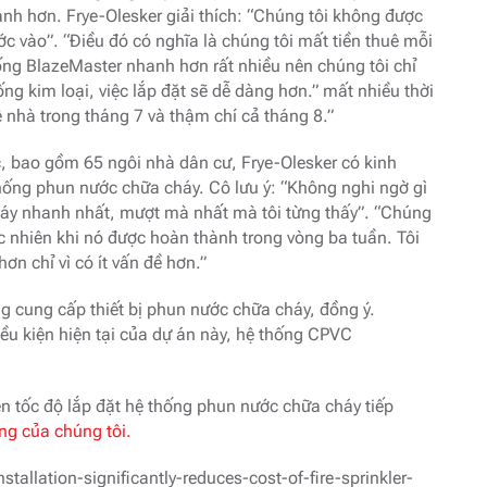
nh hơn. Frye-Olesker giải thích: “Chúng tôi không được
c vào”. “Điều đó có nghĩa là chúng tôi mất tiền thuê mỗi
 ống BlazeMaster nhanh hơn rất nhiều nên chúng tôi chỉ
ống kim loại, việc lắp đặt sẽ dễ dàng hơn.” mất nhiều thời
 nhà trong tháng 7 và thậm chí cả tháng 8.”
, bao gồm 65 ngôi nhà dân cư, Frye-Olesker có kinh
 thống phun nước chữa cháy. Cô lưu ý: “Không nghi ngờ gì
cháy nhanh nhất, mượt mà nhất mà tôi từng thấy”. “Chúng
gạc nhiên khi nó được hoàn thành trong vòng ba tuần. Tôi
n chỉ vì có ít vấn đề hơn.”
 cung cấp thiết bị phun nước chữa cháy, đồng ý.
iều kiện hiện tại của dự án này, hệ thống CPVC
iện tốc độ lắp đặt hệ thống phun nước chữa cháy tiếp
ng của chúng tôi
.
allation-significantly-reduces-cost-of-fire-sprinkler-