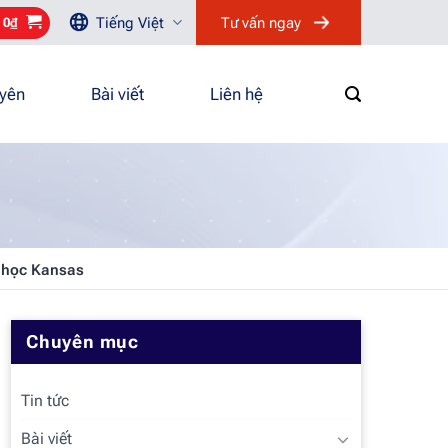
Tiếng Việt
Tư vấn ngay
/
0
₫
uyên
Bài viết
Liên hệ
i học Kansas
Chuyên mục
Tin tức
Bài viết