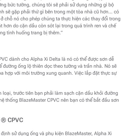
ững bức tường, chúng tôi sẽ phải sử dụng những gì bộ
ình sẽ gặp phải thứ gì bên trong một tòa nhà cũ hơn… có
ở chỗ nó cho phép chúng ta thực hiện các thay đổi trong
ặt hơn do cặn dầu còn sót lại trong quá trình ren và chế
g tình huống trang bị thêm.”
C dành cho Alpha Xi Delta là nó có thể được sơn dễ
 đường ống lộ thiên dọc theo tường và trần nhà. Nó sẽ
a hợp với môi trường xung quanh. Việc lắp đặt thực sự
 loại, trước tiên bạn phải làm sạch cặn dầu khỏi đường
o hệ thống BlazeMaster CPVC nên bạn có thể bắt đầu sơn
r ® CPVC
t định sử dụng ống và phụ kiện BlazeMaster, Alpha Xi