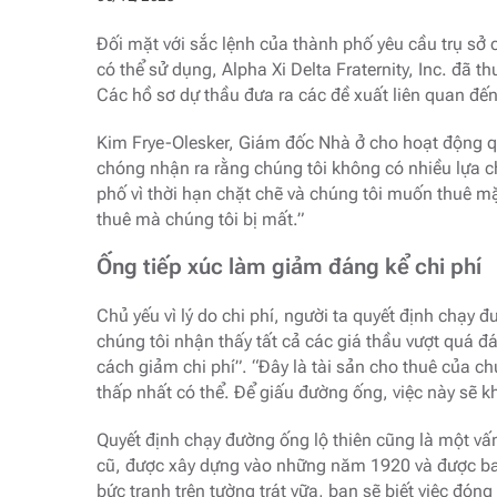
Đối mặt với sắc lệnh của thành phố yêu cầu trụ sở
có thể sử dụng, Alpha Xi Delta Fraternity, Inc. đã 
Các hồ sơ dự thầu đưa ra các đề xuất liên quan đến v
Kim Frye-Olesker, Giám đốc Nhà ở cho hoạt động qu
chóng nhận ra rằng chúng tôi không có nhiều lựa c
phố vì thời hạn chặt chẽ và chúng tôi muốn thuê m
thuê mà chúng tôi bị mất.”
Ống tiếp xúc làm giảm đáng kể chi phí
Chủ yếu vì lý do chi phí, người ta quyết định chạy 
chúng tôi nhận thấy tất cả các giá thầu vượt quá đ
cách giảm chi phí”. “Đây là tài sản cho thuê của chú
thấp nhất có thể. Để giấu đường ống, việc này sẽ kh
Quyết định chạy đường ống lộ thiên cũng là một vấn 
cũ, được xây dựng vào những năm 1920 và được ba
bức tranh trên tường trát vữa, bạn sẽ biết việc đó