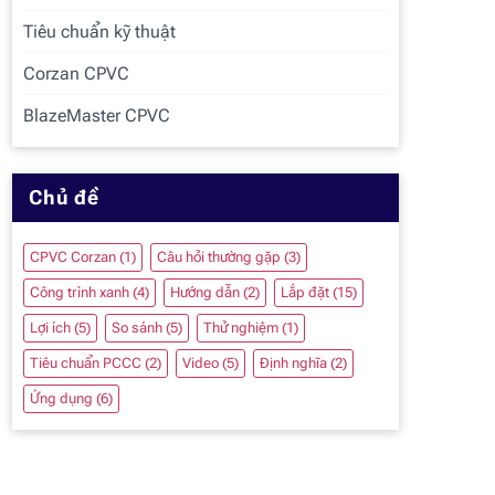
Tiêu chuẩn kỹ thuật
Corzan CPVC
BlazeMaster CPVC
Chủ đề
CPVC Corzan
(1)
Câu hỏi thường gặp
(3)
Công trình xanh
(4)
Hướng dẫn
(2)
Lắp đặt
(15)
Lợi ích
(5)
So sánh
(5)
Thử nghiệm
(1)
Tiêu chuẩn PCCC
(2)
Video
(5)
Định nghĩa
(2)
Ứng dụng
(6)