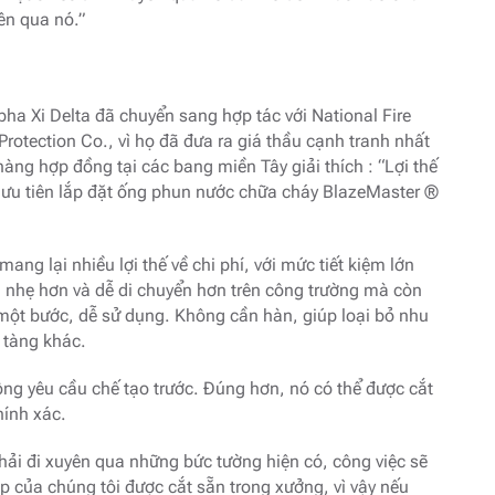
ên qua nó.”
pha Xi Delta đã chuyển sang hợp tác với National Fire
rotection Co., vì họ đã đưa ra giá thầu cạnh tranh nhất
 hàng hợp đồng tại các bang miền Tây giải thích : “Lợi thế
ôi ưu tiên lắp đặt ống phun nước chữa cháy BlazeMaster ®
 lại nhiều lợi thế về chi phí, với mức tiết kiệm lớn
g nhẹ hơn và dễ di chuyển hơn trên công trường mà còn
một bước, dễ sử dụng. Không cần hàn, giúp loại bỏ nhu
 tàng khác.
ng yêu cầu chế tạo trước. Đúng hơn, nó có thể được cắt
hính xác.
phải đi xuyên qua những bức tường hiện có, công việc sẽ
 của chúng tôi được cắt sẵn trong xưởng, vì vậy nếu