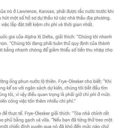
 của nó ở Lawrence, Kansas, phải được rắc nước trước khi
thu hút một số hồ sơ dự thầu từ các nhà thầu địa phương.
iệc lắp đặt tiết kiệm chi phí và thời gian nhất.
ốc gia của Alpha Xi Delta, giải thích: “Chúng tôi nhanh
họn. “Chúng tôi đang phải tuân thủ quy định của thành
ặt bằng nhanh chóng để giảm thiểu số tiền thu nhập cho
đường ống phun nước lộ thiên. Frye-Olesker cho biết: “Khi
áng kể so với ngân sách dự kiến, chúng tôi bắt đầu tìm
ng tôi, vì vậy điều quan trọng là phải giữ chi phí ở mức
iến công việc tốn thêm nhiều chi phí.”
đề thực tế. Frye-Olesker giải thích: “Tòa nhà chính rất
o phủ bằng gạch và vữa. “Nếu bạn đã từng thử treo một
ng một chiếc đinh xuyên qua nó đã khó đến mức nào chứ