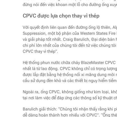
đừng nói đến việc khoan một lỗ cho đường ống xuy
CPVC được lựa chọn thay vì thép
Với quyết định liên quan đến đường ống lộ thiên, Al
Suppression, một bộ phận của Western States Fire P
và giải pháp tốt nhất. Craig Barulich, Đại diện bán
chi phí lớn nhất của chúng tôi đến từ việc chúng t
CPVC thay vì thép”.
Hệ thống phun nước chữa cháy BlazeMaster CPVC mang
nhất là từ lao động. CPVC không chỉ có trọng lượn
được lắp đặt bằng hệ thống nối xi măng dung môi 
cầu sử dụng đèn khò và các thiết bị nguy hiểm tiềm
Ngoài ra, ống CPVC, không giống như kim loại, khô
tại nơi làm việc để đáp ứng các thông số kỹ thuật c
Barulich giải thích: “Chúng tôi nhận thấy rằng khi 
dễ dàng hoàn thành hơn nhiều với CPVC”. “Ống thép