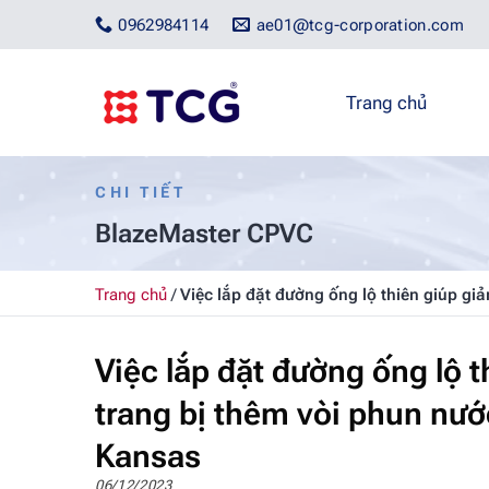
Bỏ
0962984114
ae01@tcg-corporation.com
qua
nội
dung
Trang chủ
CHI TIẾT
BlazeMaster CPVC
Trang chủ
/
Việc lắp đặt đường ống lộ thiên giúp gi
Việc lắp đặt đường ống lộ t
trang bị thêm vòi phun nướ
Kansas
06/12/2023