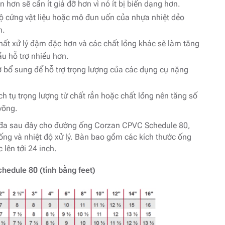
hơn sẽ cần ít giá đỡ hơn vì nó ít bị biến dạng hơn.
độ cứng vật liệu hoặc mô đun uốn của nhựa nhiệt dẻo
n.
hất xử lý đậm đặc hơn và các chất lỏng khác sẽ làm tăng
u hỗ trợ nhiều hơn.
trợ bổ sung để hỗ trợ trọng lượng của các dụng cụ nặng
tích tụ trọng lượng từ chất rắn hoặc chất lỏng nên tăng số
võng.
ối đa sau đây cho đường ống Corzan CPVC Schedule 80,
 ống và nhiệt độ xử lý. Bàn bao gồm các kích thước ống
lên tới 24 inch.
hedule 80 (tính bằng feet)