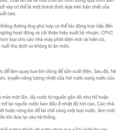
ước, chất ăn da và hóa chất ăn mòn trong quá trình sản
sở này có thể là một thách thức dựa trên bản chất của
uất cao.
 thống đường ống phù hợp có thể tác động trực tiếp đến
 ngừng hoạt động và cải thiện hiệu suất lợi nhuận. CPVC
 kim loại cho các nhà máy phát điện mới và hiện có,
 tuổi thọ dịch vụ không bị ăn mòn.
ớc để làm quay tua-bin dùng để sản xuất điện. Sau đó, hệ
in, truyền năng lượng nhiệt của hơi nước sang nước của
 mát một lần, lấy nước từ nguồn gần đó như hồ hoặc
 trở lại nguồn nước ban đầu ở nhiệt độ hơi cao. Các nhà
t hoặc vòng kín để tái chế cùng một loại nước, làm mát
ước khi đưa lại vào hệ thống.
phải tương thích với nước chưa qua xử lý và/hoặc các