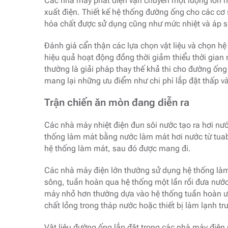
Các nhà máy phát điện vận chuyển một lượng lớn n
xuất điện. Thiết kế hệ thống đường ống cho các cơ 
hóa chất được sử dụng cũng như mức nhiệt và áp s
Đánh giá cẩn thận các lựa chọn vật liệu và chọn hệ
hiệu quả hoạt động đồng thời giảm thiểu thời gian
thường là giải pháp thay thế khả thi cho đường ống
mang lại những ưu điểm như chi phí lắp đặt thấp và
Trận chiến ăn mòn đang diễn ra
Các nhà máy nhiệt điện đun sôi nước tạo ra hơi nư
thống làm mát bằng nước làm mát hơi nước từ tuab
hệ thống làm mát, sau đó được mang đi.
Các nhà máy điện lớn thường sử dụng hệ thống làm
sông, tuần hoàn qua hệ thống một lần rồi đưa nước
máy nhỏ hơn thường dựa vào hệ thống tuần hoàn ướ
chất lỏng trong tháp nước hoặc thiết bị làm lạnh tr
Vật liệu đường ống lắp đặt trong các nhà máy điện 