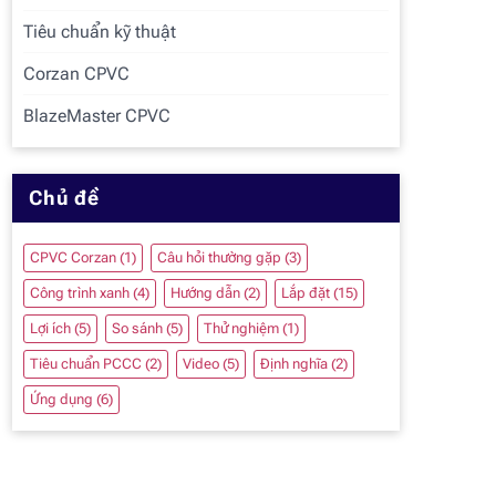
Tiêu chuẩn kỹ thuật
Corzan CPVC
BlazeMaster CPVC
Chủ đề
CPVC Corzan
(1)
Câu hỏi thường gặp
(3)
Công trình xanh
(4)
Hướng dẫn
(2)
Lắp đặt
(15)
Lợi ích
(5)
So sánh
(5)
Thử nghiệm
(1)
Tiêu chuẩn PCCC
(2)
Video
(5)
Định nghĩa
(2)
Ứng dụng
(6)