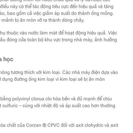
iều này có thể tác động tiêu cực đến hiệu quả và tăng
 nào, bao gồm cả việc giảm áp suất do thành ống mỏng.
 mảnh bị ăn mòn vỡ ra thành dòng chảy.
hụ thuộc vào nước làm mát để hoạt động hiệu quả. Việc
cầu đóng cửa toàn bộ khu vực trong nhà máy, ảnh hưởng
a học
ông tương thích với kim loại. Các nhà máy điện dựa vào
 dụng đường ống kim loại vì kim loại sẽ bị ăn mòn
bằng polyvinyl clorua clo hóa bền và đủ mạnh để chịu
 sulfuric – cùng với nhiệt độ và áp suất cao hơn thường
a chất của Corzan ® CPVC đối với axit clohydric và axit