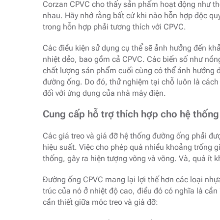
Corzan CPVC cho thấy sản phẩm hoạt động như thế 
nhau. Hãy nhớ rằng bất cứ khi nào hỗn hợp độc q
trong hỗn hợp phải tương thích với CPVC.
Các điều kiện sử dụng cụ thể sẽ ảnh hưởng đến k
nhiệt dẻo, bao gồm cả CPVC. Các biến số như nồng 
chất lượng sản phẩm cuối cùng có thể ảnh hưởng đ
đường ống. Do đó, thử nghiệm tại chỗ luôn là cách 
đối với ứng dụng của nhà máy điện.
Cung cấp hỗ trợ thích hợp cho hệ thốn
Các giá treo và giá đỡ hệ thống đường ống phải đư
hiệu suất. Việc cho phép quá nhiều khoảng trống gi
thống, gây ra hiện tượng võng và võng. Và, quá ít k
Đường ống CPVC mang lại lợi thế hơn các loại nhựa
trúc của nó ở nhiệt độ cao, điều đó có nghĩa là cần
cần thiết giữa móc treo và giá đỡ: