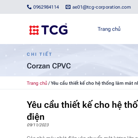
Bỏ
0962984114
ae01@tcg-corporation.com
qua
nội
dung
Trang chủ
CHI TIẾT
Corzan CPVC
Trang chủ
/
Yêu cầu thiết kế cho hệ thống làm mát 
Yêu cầu thiết kế cho hệ t
điện
09/11/2023