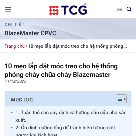
Bỏ
qua
nội
CHI TIẾT
dung
BlazeMaster CPVC
Trang chủ
/
10 mẹo lắp đặt móc treo cho hệ thống phòng
cháy chữa cháy Blazemaster
10 mẹo lắp đặt móc treo cho hệ thống
phòng cháy chữa cháy Blazemaster
11/12/2023
MỤC LỤC
1. Tuân thủ các quy định và hướng dẫn của nhà sản
xuất.
2. Ổn định đường ống để tránh hiện tượng giật
ngược khi kích hoạt.