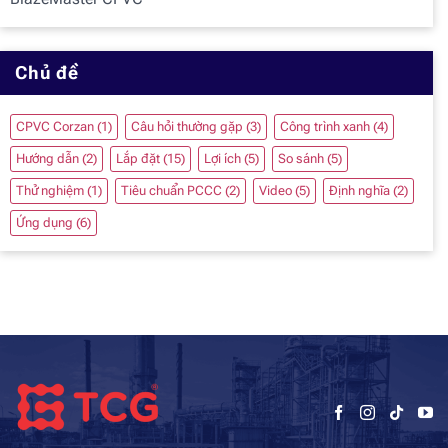
Chủ đề
CPVC Corzan
(1)
Câu hỏi thường gặp
(3)
Công trình xanh
(4)
Hướng dẫn
(2)
Lắp đặt
(15)
Lợi ích
(5)
So sánh
(5)
Thử nghiệm
(1)
Tiêu chuẩn PCCC
(2)
Video
(5)
Định nghĩa
(2)
Ứng dụng
(6)