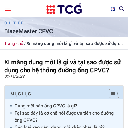
Bỏ
qua
nội
CHI TIẾT
dung
BlazeMaster CPVC
Trang chủ
/
Xi măng dung môi là gì và tại sao được sử dụng
cho hệ thống đường ống CPVC?
Xi măng dung môi là gì và tại sao được sử
dụng cho hệ thống đường ống CPVC?
01/11/2023
MỤC LỤC
Dung môi hàn ống CPVC là gì?
Tại sao đây là cơ chế nối được ưu tiên cho đường
ống CPVC?
Các loại keo dán, dung môi khác nhau là gì?