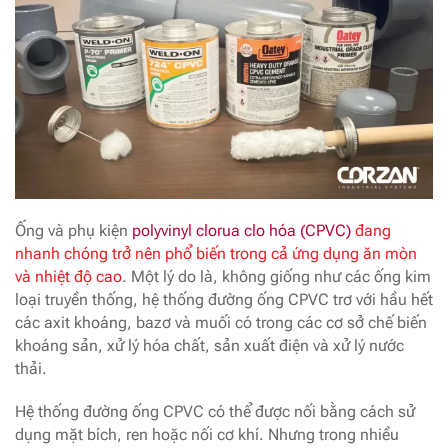
Ống và phụ kiện
polyvinyl clorua clo hóa (CPVC)
đang
nhanh chóng trở nên phổ biến trong cả ứng dụng ăn mòn
và nhiệt độ cao
. Một lý do là, không giống như các ống kim
loại truyền thống, hệ thống đường ống CPVC trơ với hầu hết
các axit khoáng, bazơ và muối có trong các cơ sở chế biến
khoáng sản, xử lý hóa chất, sản xuất điện và xử lý nước
thải.
Hệ thống đường ống CPVC có thể được nối bằng cách sử
dụng mặt bích, ren hoặc nối cơ khí. Nhưng trong nhiều