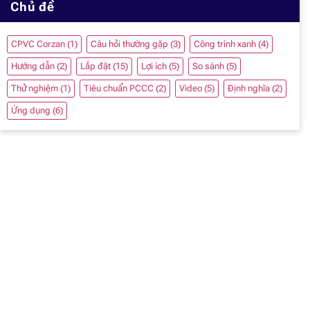
Chủ đề
CPVC Corzan
(1)
Câu hỏi thường gặp
(3)
Công trình xanh
(4)
Hướng dẫn
(2)
Lắp đặt
(15)
Lợi ích
(5)
So sánh
(5)
Thử nghiệm
(1)
Tiêu chuẩn PCCC
(2)
Video
(5)
Định nghĩa
(2)
Ứng dụng
(6)