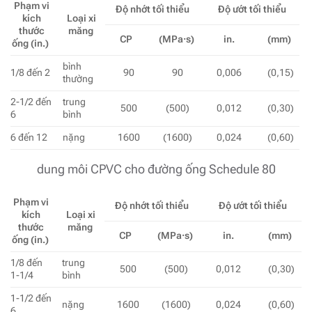
Phạm vi
Độ nhớt tối thiểu
Độ ướt tối thiểu
kích
Loại xi
thước
măng
CP
(MPa·s)
in.
(mm)
ống
(in.)
bình
1/8 đến 2
90
90
0,006
(0,15)
thường
2-1/2 đến
trung
500
(500)
0,012
(0,30)
6
bình
6 đến 12
nặng
1600
(1600)
0,024
(0,60)
dung môi CPVC cho đường ống Schedule 80
Phạm vi
Độ nhớt tối thiểu
Độ ướt tối thiểu
kích
Loại xi
thước
măng
CP
(MPa·s)
in.
(mm)
ống
(in.)
1/8 đến
trung
500
(500)
0,012
(0,30)
1-1/4
bình
1-1/2 đến
nặng
1600
(1600)
0,024
(0,60)
6