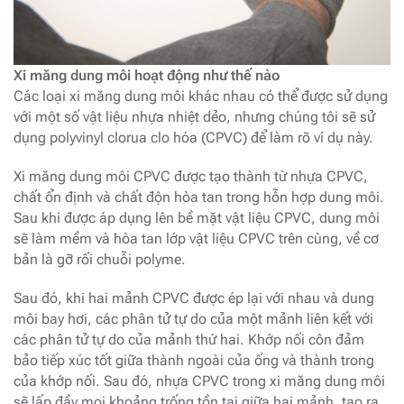
Xi măng dung môi hoạt động như thế nào
Các loại xi măng dung môi khác nhau có thể được sử dụng
với một số vật liệu nhựa nhiệt dẻo, nhưng chúng tôi sẽ sử
dụng polyvinyl clorua clo hóa (CPVC) để làm rõ ví dụ này.
Xi măng dung môi CPVC được tạo thành từ nhựa CPVC,
chất ổn định và chất độn hòa tan trong hỗn hợp dung môi.
Sau khi được áp dụng lên bề mặt vật liệu CPVC, dung môi
sẽ làm mềm và hòa tan lớp vật liệu CPVC trên cùng, về cơ
bản là gỡ rối chuỗi polyme.
Sau đó, khi hai mảnh CPVC được ép lại với nhau và dung
môi bay hơi, các phân tử tự do của một mảnh liên kết với
các phân tử tự do của mảnh thứ hai. Khớp nối côn đảm
bảo tiếp xúc tốt giữa thành ngoài của ống và thành trong
của khớp nối. Sau đó, nhựa CPVC trong xi măng dung môi
sẽ lấp đầy mọi khoảng trống tồn tại giữa hai mảnh, tạo ra