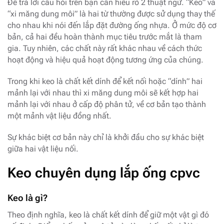
Để trả lời câu hỏi trên bạn cần hiểu rõ 2 thuật ngữ. “Keo” và
“xi măng dung môi” là hai từ thường được sử dụng thay thế
cho nhau khi nói đến lắp đặt đường ống nhựa. Ở mức độ cơ
bản, cả hai đều hoàn thành mục tiêu trước mắt là tham
gia. Tuy nhiên, các chất này rất khác nhau về cách thức
hoạt động và hiệu quả hoạt động tương ứng của chúng.
Trong khi keo là chất kết dính để kết nối hoặc “dính” hai
mảnh lại với nhau thì xi măng dung môi sẽ kết hợp hai
mảnh lại với nhau ở cấp độ phân tử, về cơ bản tạo thành
một mảnh vật liệu đồng nhất.
Sự khác biệt cơ bản này chỉ là khởi đầu cho sự khác biệt
giữa hai vật liệu nối.
Keo chuyên dụng lắp ống cpvc
Keo là gì?
Theo định nghĩa, keo là chất kết dính để giữ một vật gì đó