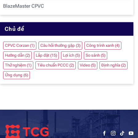
BlazeMaster CPVC
Chủ đề
CPVC Corzan
(1)
Câu hỏi thường gặp
(3)
Công trình xanh
(4)
Hướng dẫn
(2)
Lắp đặt
(15)
Lợi ích
(5)
So sánh
(5)
Thử nghiệm
(1)
Tiêu chuẩn PCCC
(2)
Video
(5)
Định nghĩa
(2)
Ứng dụng
(6)