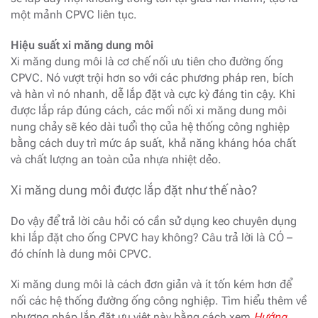
một mảnh CPVC liên tục.
Hiệu suất xi măng dung môi
Xi măng dung môi là cơ chế nối ưu tiên cho đường ống
CPVC. Nó vượt trội hơn so với các phương pháp ren, bích
và hàn vì nó nhanh, dễ lắp đặt và cực kỳ đáng tin cậy. Khi
được lắp ráp đúng cách, các mối nối xi măng dung môi
nung chảy sẽ kéo dài tuổi thọ của hệ thống công nghiệp
bằng cách duy trì mức áp suất, khả năng kháng hóa chất
và chất lượng an toàn của nhựa nhiệt dẻo.
Xi măng dung môi được lắp đặt như thế nào?
Do vậy để trả lời câu hỏi có cần sử dụng keo chuyên dụng
khi lắp đặt cho ống CPVC hay không? Câu trả lời là CÓ –
đó chính là dung môi CPVC.
Xi măng dung môi là cách đơn giản và ít tốn kém hơn để
nối các hệ thống đường ống công nghiệp. Tìm hiểu thêm về
phương pháp lắp đặt ưu việt này bằng cách xem
Hướng