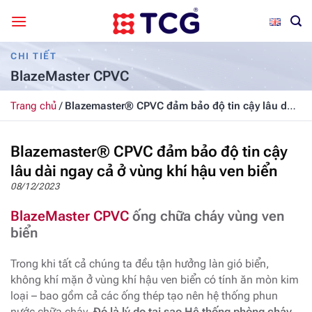
Bỏ
qua
nội
CHI TIẾT
dung
BlazeMaster CPVC
Trang chủ
/
Blazemaster® CPVC đảm bảo độ tin cậy lâu dài
ngay cả ở vùng khí hậu ven biển
Blazemaster® CPVC đảm bảo độ tin cậy
lâu dài ngay cả ở vùng khí hậu ven biển
08/12/2023
BlazeMaster CPVC
ống chữa cháy vùng ven
biển
Trong khi tất cả chúng ta đều tận hưởng làn gió biển,
không khí mặn ở vùng khí hậu ven biển có tính ăn mòn kim
loại – bao gồm cả các ống thép tạo nên hệ thống phun
nước chữa cháy.
Đó là lý do tại sao Hệ thống phòng cháy