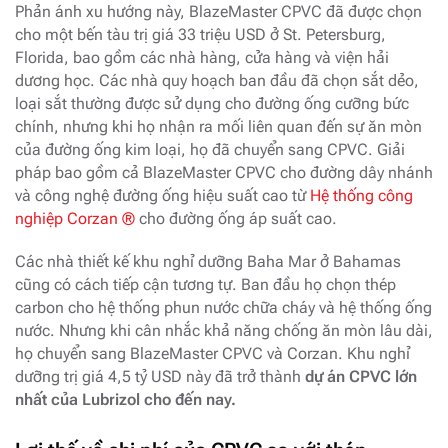
Phản ánh xu hướng này, BlazeMaster CPVC đã được chọn
cho một bến tàu trị giá 33 triệu USD ở St. Petersburg,
Florida, bao gồm các nhà hàng, cửa hàng và viện hải
dương học. Các nhà quy hoạch ban đầu đã chọn sắt dẻo,
loại sắt thường được sử dụng cho đường ống cưỡng bức
chính, nhưng khi họ nhận ra mối liên quan đến sự ăn mòn
của đường ống kim loại, họ đã chuyển sang CPVC. Giải
pháp bao gồm cả BlazeMaster CPVC cho đường dây nhánh
và công nghệ đường ống hiệu suất cao từ
Hệ thống công
nghiệp Corzan ®
cho đường ống áp suất cao.
Các nhà thiết kế khu nghỉ dưỡng Baha Mar ở Bahamas
cũng có cách tiếp cận tương tự. Ban đầu họ chọn thép
carbon cho hệ thống phun nước chữa cháy và hệ thống ống
nước. Nhưng khi cân nhắc khả năng chống ăn mòn lâu dài,
họ chuyển sang BlazeMaster CPVC và Corzan. Khu nghỉ
dưỡng trị giá 4,5 tỷ USD này đã trở thành
dự án CPVC lớn
nhất của Lubrizol cho đến nay.