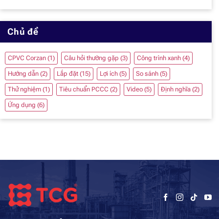
Chủ đề
CPVC Corzan
(1)
Câu hỏi thường gặp
(3)
Công trình xanh
(4)
Hướng dẫn
(2)
Lắp đặt
(15)
Lợi ích
(5)
So sánh
(5)
Thử nghiệm
(1)
Tiêu chuẩn PCCC
(2)
Video
(5)
Định nghĩa
(2)
Ứng dụng
(6)