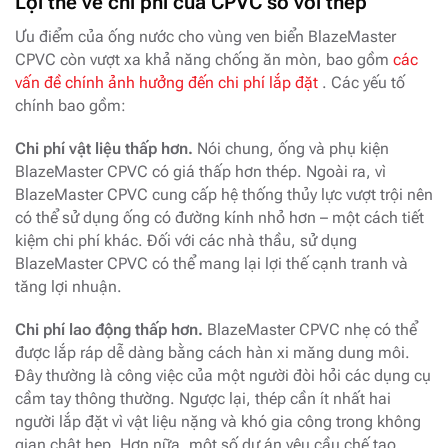
Lợi thế về chi phí của CPVC so với thép
Ưu điểm của ống nước cho vùng ven biển BlazeMaster
CPVC còn vượt xa khả năng chống ăn mòn, bao gồm
các
vấn đề chính ảnh hưởng đến chi phí lắp đặt
. Các yếu tố
chính bao gồm:
Chi phí vật liệu thấp hơn.
Nói chung, ống và phụ kiện
BlazeMaster CPVC có giá thấp hơn thép. Ngoài ra, vì
BlazeMaster CPVC cung cấp hệ thống thủy lực vượt trội nên
có thể sử dụng ống có đường kính nhỏ hơn – một cách tiết
kiệm chi phí khác. Đối với các nhà thầu, sử dụng
BlazeMaster CPVC có thể mang lại lợi thế cạnh tranh và
tăng lợi nhuận.
Chi phí lao động thấp hơn.
BlazeMaster CPVC nhẹ có thể
được lắp ráp dễ dàng bằng cách hàn xi măng dung môi.
Đây thường là công việc của một người đòi hỏi các dụng cụ
cầm tay thông thường. Ngược lại, thép cần ít nhất hai
người lắp đặt vì vật liệu nặng và khó gia công trong không
gian chật hẹp. Hơn nữa, một số dự án yêu cầu chế tạo