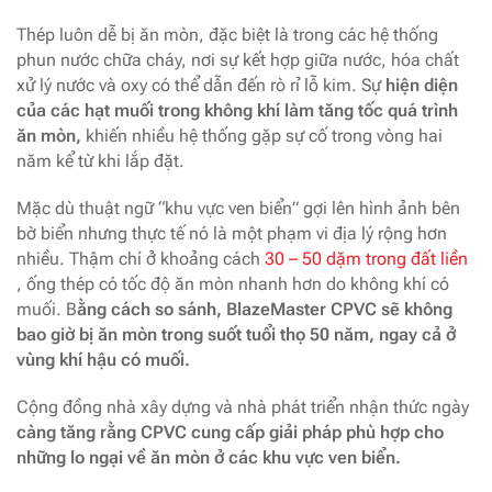
Thép luôn dễ bị ăn mòn, đặc biệt là trong các hệ thống
phun nước chữa cháy, nơi sự kết hợp giữa nước, hóa chất
xử lý nước và oxy có thể dẫn đến rò rỉ lỗ kim. Sự
hiện diện
của các hạt muối trong không khí làm tăng tốc quá trình
ăn mòn,
khiến nhiều hệ thống gặp sự cố trong vòng hai
năm kể từ khi lắp đặt.
Mặc dù thuật ngữ “khu vực ven biển” gợi lên hình ảnh bên
bờ biển nhưng thực tế nó là một phạm vi địa lý rộng hơn
nhiều. Thậm chí ở khoảng cách
30 – 50 dặm trong đất liền
, ống thép có tốc độ ăn mòn nhanh hơn do không khí có
muối. B
ằng cách so sánh, BlazeMaster CPVC sẽ không
bao giờ bị ăn mòn trong suốt tuổi thọ 50 năm, ngay cả ở
vùng khí hậu có muối.
Cộng đồng nhà xây dựng và nhà phát triển nhận thức ngày
càng tăng rằng CPVC cung cấp giải pháp phù hợp cho
những lo ngại về ăn mòn ở các khu vực ven biển.