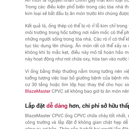
Ăn mòn là nguyên nhân chính gây mất kim loại tr
Trong các điều kiện phổ biến trong các tòa nhà 
kim loại sẽ bắt đầu bị ăn mòn trước khi chúng được
Kết quả là, ống thép có thể bị rò rỉ lỗ kim chỉ tro
môi trường trong hốc tường nơi nấm mốc có thể phá
những người sống trong tòa nhà. Các rò rỉ có thể 
tục tác dụng lên chúng. Ăn mòn rất có thể xảy ra
không khí bị mắc kẹt, điều này mô tả hoàn hảo m
này hoạt động như nơi chứa oxy, hòa tan vào nước 
Vì ống bằng thép thường nằm trong tường nên việ
tưởng tượng việc loại bỏ giường bệnh của bệnh nh
cư 30 tầng hoặc tìm lớp học thay thế cho học s
BlazeMaster
CPVC sẽ không bao giờ bị ăn mòn nên
Lắp đặt
dễ dàng
hơn, chi phí sở hữu th
BlazeMaster CPVC ống CPVC chữa cháy tốt nhất, nh
công trường và lắp đặt ở không gian chật hẹp dễ
công cụ cơ bản. Thép cần ít nhất hai người lắp đ