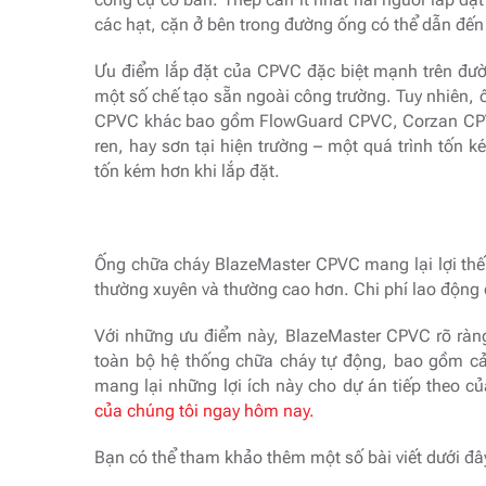
các hạt, cặn ở bên trong đường ống có thể dẫn đến
Ưu điểm lắp đặt của CPVC đặc biệt mạnh trên đườ
một số chế tạo sẵn ngoài công trường. Tuy nhiên
CPVC khác bao gồm FlowGuard CPVC, Corzan CPVC
ren, hay sơn tại hiện trường – một quá trình tốn 
tốn kém hơn khi lắp đặt.
Ống chữa cháy BlazeMaster CPVC mang lại lợi thế v
thường xuyên và thường cao hơn. Chi phí lao động
Với những ưu điểm này, BlazeMaster CPVC rõ ràng
toàn bộ hệ thống chữa cháy tự động, bao gồm cả
mang lại những lợi ích này cho dự án tiếp theo c
của chúng tôi ngay hôm nay
.
Bạn có thể tham khảo thêm một số bài viết dưới đâ