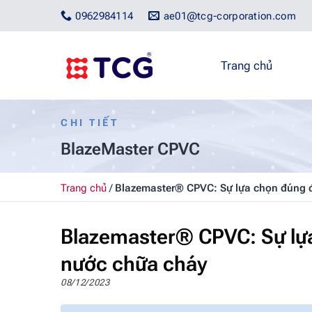
Bỏ
0962984114
ae01@tcg-corporation.com
qua
nội
dung
Trang chủ
CHI TIẾT
BlazeMaster CPVC
Trang chủ
/
Blazemaster® CPVC: Sự lựa chọn đúng 
Blazemaster® CPVC: Sự lự
nước chữa cháy
08/12/2023