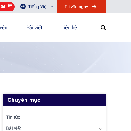
Tiếng Việt
Tư vấn ngay
/
0
₫
uyên
Bài viết
Liên hệ
Chuyên mục
Tin tức
Bài viết