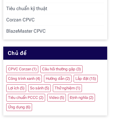
Tiêu chuẩn kỹ thuật
Corzan CPVC
BlazeMaster CPVC
Chủ đề
CPVC Corzan
(1)
Câu hỏi thường gặp
(3)
Công trình xanh
(4)
Hướng dẫn
(2)
Lắp đặt
(15)
Lợi ích
(5)
So sánh
(5)
Thử nghiệm
(1)
Tiêu chuẩn PCCC
(2)
Video
(5)
Định nghĩa
(2)
Ứng dụng
(6)