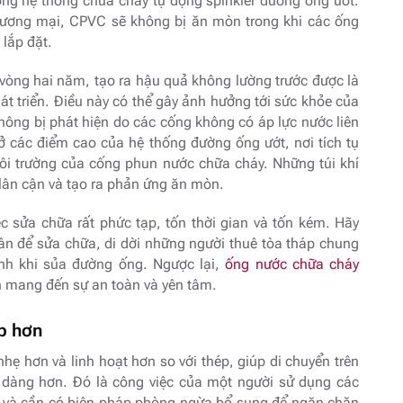
ong hệ thống chữa cháy tự động spinkler đường ống ướt.
thương mại, CPVC sẽ không bị ăn mòn trong khi các ống
 lắp đặt.
ng vòng hai năm, tạo ra hậu quả không lường trước được là
t triển. Điều này có thể gây ảnh hưởng tới sức khỏe của
không bị phát hiện do các cống không có áp lực nước liên
 ở các điểm cao của hệ thống đường ống ướt, nơi tích tụ
ôi trường của cống phun nước chữa cháy. Những túi khí
lân cận và tạo ra phản ứng ăn mòn.
c sửa chữa rất phức tạp, tốn thời gian và tốn kém. Hãy
ân để sửa chữa, di dời những người thuê tòa tháp chung
inh khi sủa đường ống. Ngược lại,
ống nước chữa cháy
 mang đến sự an toàn và yên tâm.
ấp hơn
ẹ hơn và linh hoạt hơn so với thép, giúp di chuyển trên
 dàng hơn. Đó là công việc của một người sử dụng các
ặt và cần có biện pháp phòng ngừa bổ sung để ngăn chặn