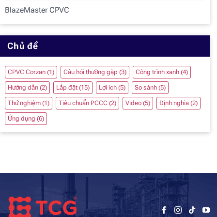
BlazeMaster CPVC
Chủ đề
CPVC Corzan
(1)
Câu hỏi thường gặp
(3)
Công trình xanh
(4)
Hướng dẫn
(2)
Lắp đặt
(15)
Lợi ích
(5)
So sánh
(5)
Thử nghiệm
(1)
Tiêu chuẩn PCCC
(2)
Video
(5)
Định nghĩa
(2)
Ứng dụng
(6)