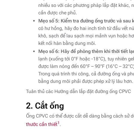
nhiều so với các phương pháp lắp đặt khác, 
cần được che phủ.
Mẹo số 5: Kiểm tra đường ống trước và sau k
có hư hỏng, hãy đo hai inch tính từ đầu vết 
khô, sạch để lau sạch mọi mảnh vụn hoặc hơi 
kết nối hàn bằng dung môi.
Mẹo số 6: Hãy đề phòng thêm khi thời tiết lạ
lạnh (xuống tới 0°F hoặc -18°C), tuy nhiên ge
được làm nóng đến 60°F – 90°F (16°C – 32°C) 
Trong quá trình thi công, cả đường ống và phụ
bằng dung môi phải được phép xử lý lâu hơn.
Tuân thủ các Hướng dẫn lắp đặt đường ống CPVC
2. Cắt ống
Ống CPVC có thể được cắt dễ dàng bằng cách sử 
1
thước cần thiết
.