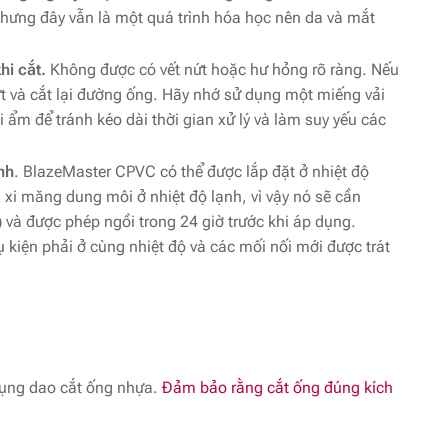
nhưng đây vẫn là một quá trình hóa học nên da và mắt
hi cắt.
Không được có vết nứt hoặc hư hỏng rõ ràng. Nếu
nứt và cắt lại đường ống. Hãy nhớ sử dụng một miếng vải
ẩm để tránh kéo dài thời gian xử lý và làm suy yếu các
nh
. BlazeMaster CPVC có thể được lắp đặt ở nhiệt độ
l xi măng dung môi ở nhiệt độ lạnh, vì vậy nó sẽ cần
và được phép ngồi trong 24 giờ trước khi áp dụng.
 kiện phải ở cùng nhiệt độ và các mối nối mới được trát
dụng dao cắt ống nhựa.
Đảm bảo rằng cắt ống đúng kích