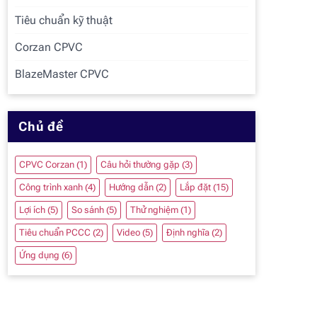
Tiêu chuẩn kỹ thuật
Corzan CPVC
BlazeMaster CPVC
Chủ đề
CPVC Corzan
(1)
Câu hỏi thường gặp
(3)
Công trình xanh
(4)
Hướng dẫn
(2)
Lắp đặt
(15)
Lợi ích
(5)
So sánh
(5)
Thử nghiệm
(1)
Tiêu chuẩn PCCC
(2)
Video
(5)
Định nghĩa
(2)
Ứng dụng
(6)