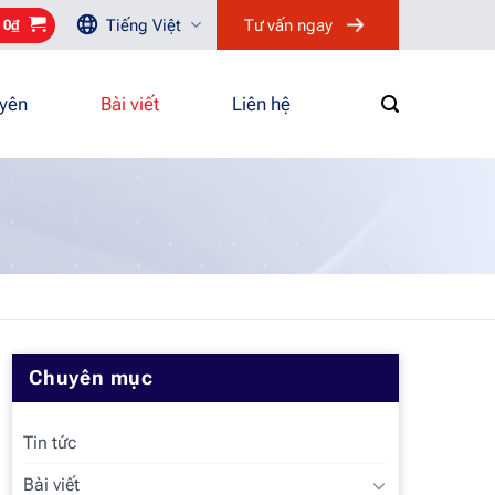
Tiếng Việt
Tư vấn ngay
/
0
₫
uyên
Bài viết
Liên hệ
Chuyên mục
Tin tức
Bài viết