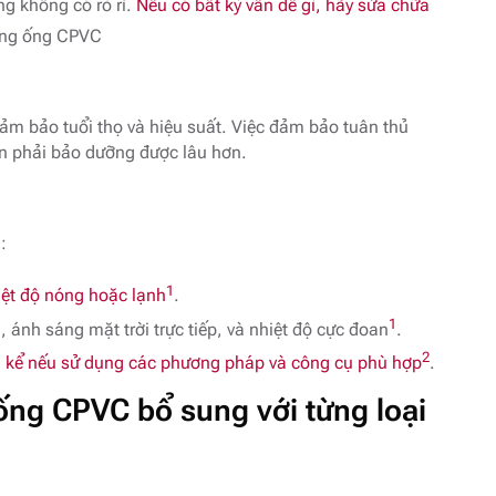
ng không có rò rỉ.
Nếu có bất kỳ vấn đề gì, hãy sửa chữa
ường ống CPVC
m bảo tuổi thọ và hiệu suất. Việc đảm bảo tuân thủ
ần phải bảo dưỡng được lâu hơn.
:
1
iệt độ nóng hoặc lạnh
.
1
, ánh sáng mặt trời trực tiếp, và nhiệt độ cực đoan
.
2
ng kể nếu sử dụng các phương pháp và công cụ phù hợp
.
ống CPVC bổ sung với từng loại