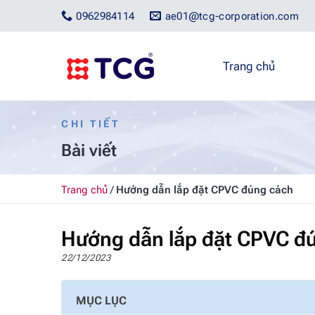
Bỏ
0962984114
ae01@tcg-corporation.com
qua
nội
dung
Trang chủ
CHI TIẾT
Bài viết
Trang chủ
/
Hướng dẫn lắp đặt CPVC đúng cách
Hướng dẫn lắp đặt CPVC đ
22/12/2023
MỤC LỤC